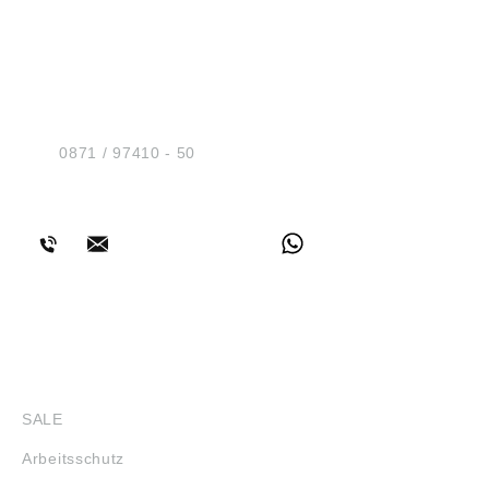
Eignungsprüfung für den Einsatz mit
anderen Serien obliegt dem Anwender.
Angaben gemäß
HUG® Technik und
Produktsicherheitsverordnung ((EU)
2023/988): Riegler & Co. KG, Schützenstr.
Sicherheit GmbH
27, 72574 Bad Urach, Deutschland, E-Mail:
Am Industriegleis 7
info@riegler.de
D-84030 Ergolding
Tel.:
0871 / 97410 - 50
BERATUNG
SHOP
SALE
Arbeitsschutz