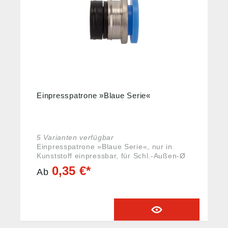
Einpresspatrone »Blaue Serie«
5 Varianten verfügbar
Einpresspatrone »Blaue Serie«, nur in
Kunststoff einpressbar, für Schl.-Außen-Ø
8 mm, pmax kurzzeitig 15 bar,
0,35 €*
Ab
Kunststoff/Zink. Unsere
Schnellsteckverbinder-Serie aus Kunststoff
bzw. vernickeltem Messing. Die Teile sind
einsetzbar in Verbindung mit
Kunststoffschläuchen und
Kunststoffrohren. Nur für den Einsatz in