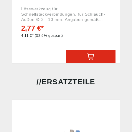
Lösewerkzeug für
Schnellsteckverbindungen, für Schlauch-
Außen-Ø 3 - 10 mm. Angaben gemäß
Produktsicherheitsverordnung ((EU)
2,77 €*
2023/988): Riegler & Co. KG, Schützenstr.
27, 72574 Bad Urach, Deutschland, E-Mail:
4,11 €*
(32.6% gespart)
info@riegler.de
ERSATZTEILE