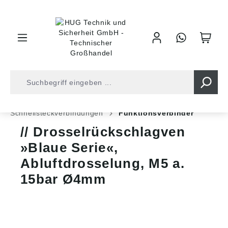
inhalt springen
Shop
Druckluft
Leitungsverbinder
Schnellsteckverbindungen
Funktionsverbinder
Drosselrückschlagven
»Blaue Serie«,
Abluftdrosselung, M5 a.
15bar Ø4mm