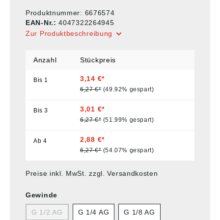
Produktnummer:
6676574
EAN-Nr.:
4047322264945
Zur Produktbeschreibung
Anzahl
Stückpreis
3,14 €*
Bis
1
6,27 €*
(49.92% gespart)
3,01 €*
Bis
3
6,27 €*
(51.99% gespart)
2,88 €*
Ab
4
6,27 €*
(54.07% gespart)
Preise inkl. MwSt. zzgl. Versandkosten
Gewinde
G 1/2 AG
G 1/4 AG
G 1/8 AG