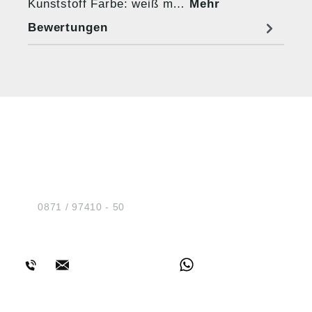
Kunststoff Farbe: weiß m…
Mehr
Bewertungen
HUG® Technik und
Sicherheit GmbH
Am Industriegleis 7
D-84030 Ergolding
Tel.:
0871 / 97410 - 50
BERATUNG