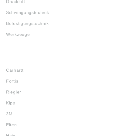
Druckluft
Schwingungstechnik
Befestigungstechnik
Werkzeuge
MARKENSHOPS
Carhartt
Fortis
Riegler
Kipp
3M
Elten
Haix