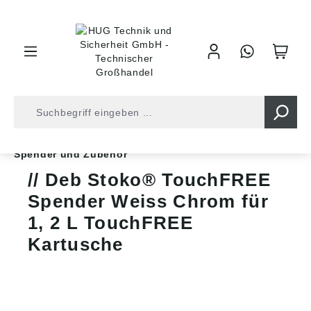
inhalt springen
Shop
Arbeitsschutz
Hautschutz
Spender und Zubehör
Deb Stoko® TouchFREE
Spender Weiss Chrom für
1, 2 L TouchFREE
Kartusche