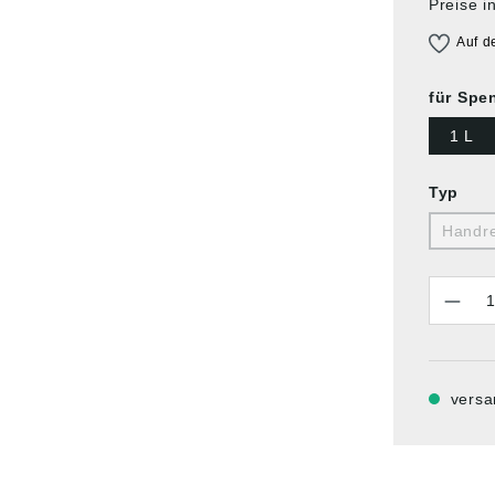
Preise i
Auf d
für Spe
1 L
Typ
Handre
Anzahl
versa