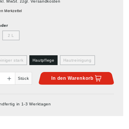
nkl. MwSt. zzgl. Versandkosten
en Merkzettel
nder
2 L
iniger stark
Hautpflege
Hautreinigung
In den
Warenkorb
Stück
ndfertig in 1-3 Werktagen