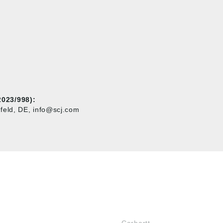
023/998):
feld, DE, info@scj.com
MARKENSHOPS