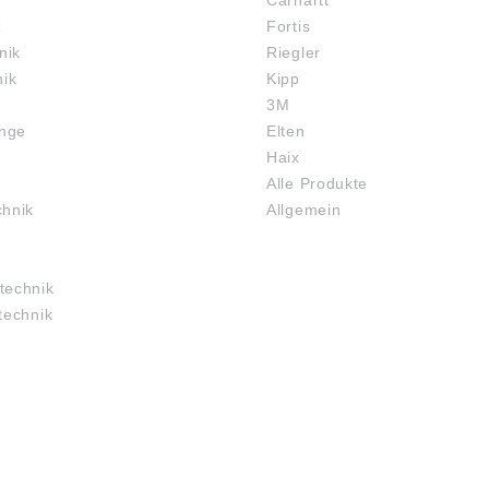
Carhartt
z
Fortis
nik
Riegler
nik
Kipp
3M
inge
Elten
Haix
Alle Produkte
chnik
Allgemein
technik
technik
RECHTLICHES