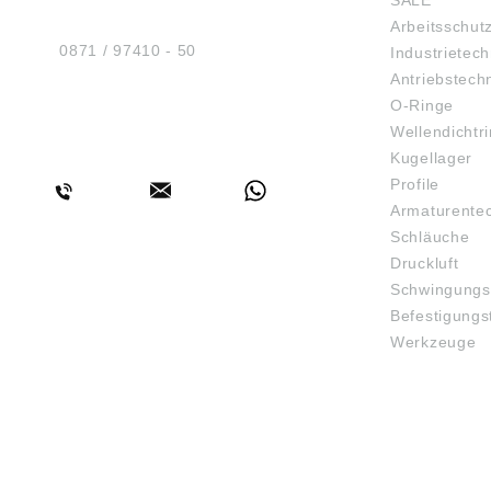
SALE
Am Industriegleis 7
Arbeitsschut
D-84030 Ergolding
Tel.:
0871 / 97410 - 50
Industrietech
Antriebstech
O-Ringe
Wellendichtr
BERATUNG
Kugellager
Profile
Armaturente
Schläuche
Druckluft
Schwingungs
Befestigungs
Werkzeuge
3D-DRUCK
FAQ