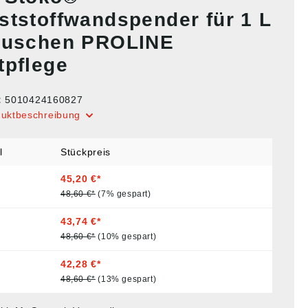
ststoffwandspender für 1 L
tuschen PROLINE
tpflege
:
5010424160827
duktbeschreibung
l
Stückpreis
45,20 €*
48,60 €*
(7% gespart)
43,74 €*
48,60 €*
(10% gespart)
42,28 €*
48,60 €*
(13% gespart)