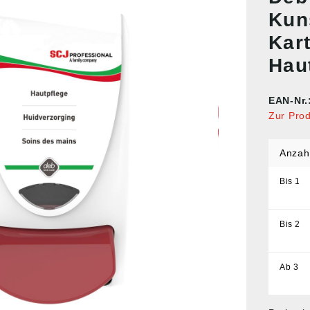
Kun
Kar
Hau
EAN-Nr.
Zur Pro
Anzah
Bis
1
Bis
2
Ab
3