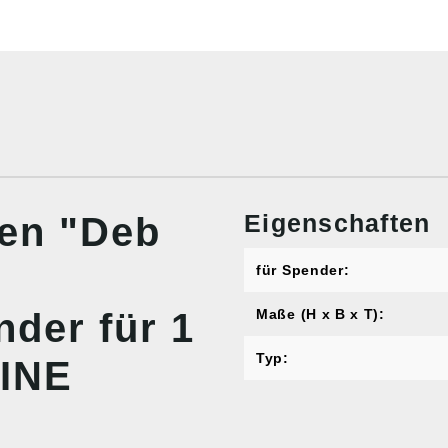
Eigenschaften
nen "Deb
für Spender:
der für 1
Maße (H x B x T):
Typ:
LINE