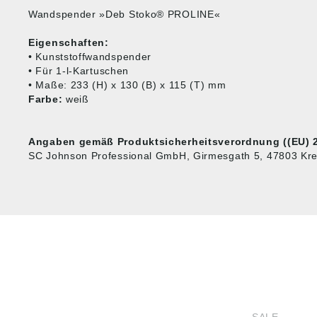
Wandspender »Deb Stoko® PROLINE«
Eigenschaften:
• Kunststoffwandspender
• Für 1-l-Kartuschen
• Maße: 233 (H) x 130 (B) x 115 (T) mm
Farbe:
weiß
Angaben gemäß Produktsicherheitsverordnung ((EU) 2
SC Johnson Professional GmbH, Girmesgath 5, 47803 Kre
HUG® Technik und
SHOP
Sicherheit GmbH