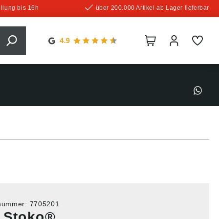
llung bis 16h
über 200.000 Artikel ab Lager lieferbar
tnummer:
7705201
 Stoko®