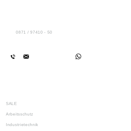
HUG® Technik und
Sicherheit GmbH
Am Industriegleis 7
D-84030 Ergolding
Tel.:
0871 / 97410 - 50
BERATUNG
SHOP
SALE
Arbeitsschutz
Industrietechnik