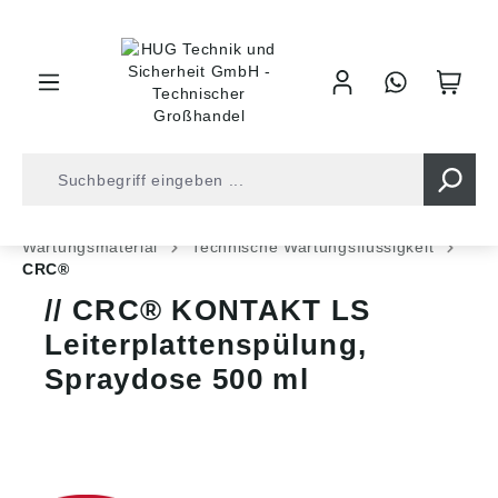
inhalt springen
Shop
Industrietechnik
Chem. Techn. Produkte
Wartungsmaterial
Technische Wartungsflüssigkeit
CRC®
CRC® KONTAKT LS
Leiterplattenspülung,
Spraydose 500 ml