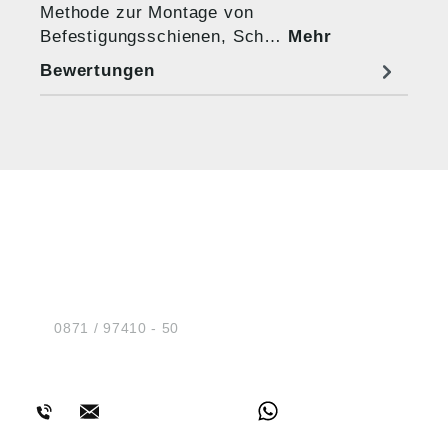
Methode zur Montage von
Befestigungsschienen, Sch…
Mehr
Bewertungen
HUG® Technik und
Sicherheit GmbH
Am Industriegleis 7
D-84030 Ergolding
Tel.:
0871 / 97410 - 50
BERATUNG