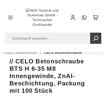
inhalt springen
Shop
Befestigungstechnik
Dübeltechnik
CELO Dübeltechnik
CELO Betonschraube
CELO Betonschraube
BTS H 6-35 M8
Innengewinde, ZnAl-
Beschichtung, Packung
mit 100 Stück