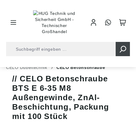
inhalt springen
Shop
Befestigungstechnik
Dübeltechnik
CELO Dübeltechnik
CELO Betonschraube
CELO Betonschraube
BTS E 6-35 M8
Außengewinde, ZnAl-
Beschichtung, Packung
mit 100 Stück