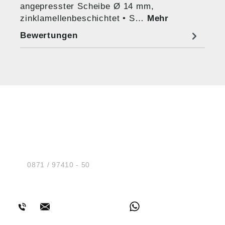
angepresster Scheibe Ø 14 mm,
zinklamellenbeschichtet • S…
Mehr
Bewertungen
HUG® Technik und
Sicherheit GmbH
Am Industriegleis 7
D-84030 Ergolding
Tel.:
0871 / 97410 - 50
BERATUNG