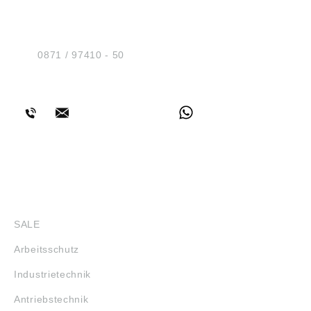
Sicherheit GmbH
Am Industriegleis 7
D-84030 Ergolding
Tel.:
0871 / 97410 - 50
BERATUNG
SHOP
SALE
Arbeitsschutz
Industrietechnik
Antriebstechnik