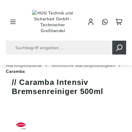
inhalt springen
Shop
Industrietechnik
Chem. Techn. Produkte
Wartungsmaterial
Technische Wartungsflüssigkeit
Caramba
Caramba Intensiv
Bremsenreiniger 500ml