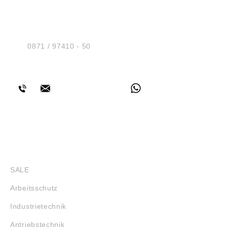
HUG® Technik und
Sicherheit GmbH
Am Industriegleis 7
D-84030 Ergolding
Tel.:
0871 / 97410 - 50
BERATUNG
SHOP
SALE
Arbeitsschutz
Industrietechnik
Antriebstechnik