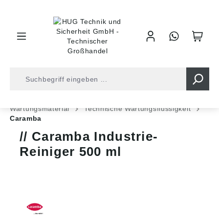
inhalt springen
Shop
Industrietechnik
Chem. Techn. Produkte
Wartungsmaterial
Technische Wartungsflüssigkeit
Caramba
Caramba Industrie-
Reiniger 500 ml