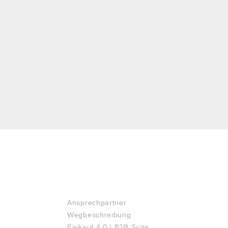
SERVICE
Ansprechpartner
Wegbeschreibung
Einkauf 4.0 | B2B Suite