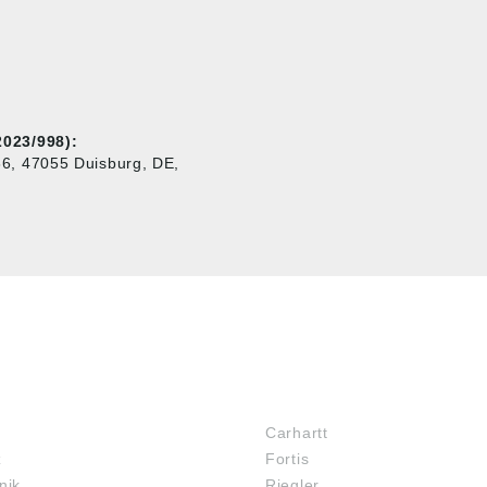
023/998):
6, 47055 Duisburg, DE,
MARKENSHOPS
Carhartt
z
Fortis
nik
Riegler