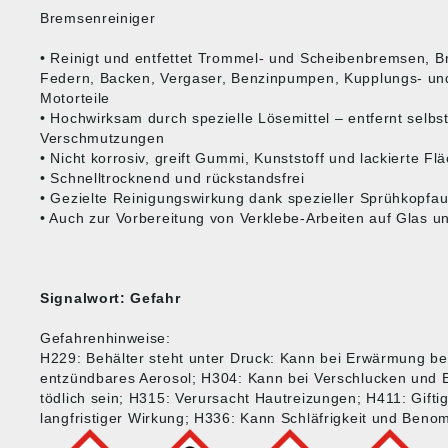
Bremsenreiniger
• Reinigt und entfettet Trommel- und Scheibenbremsen, B
Federn, Backen, Vergaser, Benzinpumpen, Kupplungs- und
Motorteile
• Hochwirksam durch spezielle Lösemittel – entfernt selbs
Verschmutzungen
• Nicht korrosiv, greift Gummi, Kunststoff und lackierte Fl
• Schnelltrocknend und rückstandsfrei
• Gezielte Reinigungswirkung dank spezieller Sprühkopfa
• Auch zur Vorbereitung von Verklebe-Arbeiten auf Glas u
Signalwort: Gefahr
Gefahrenhinweise:
H229: Behälter steht unter Druck: Kann bei Erwärmung be
entzündbares Aerosol; H304: Kann bei Verschlucken und 
tödlich sein; H315: Verursacht Hautreizungen; H411: Gifti
langfristiger Wirkung; H336: Kann Schläfrigkeit und Ben