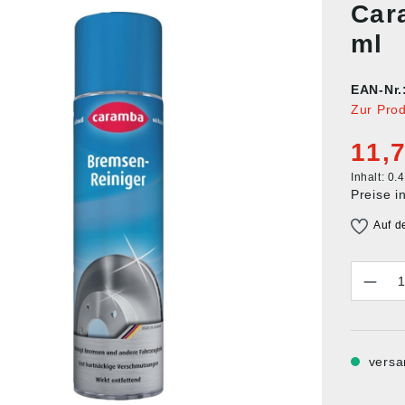
Car
ml
EAN-Nr.
Zur Pro
11,7
Inhalt:
0.4
Preise i
Auf d
Anzahl
versa