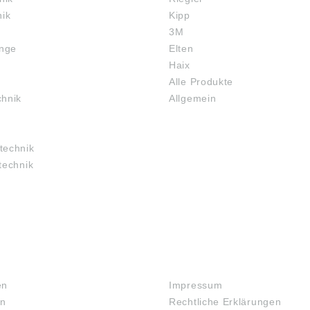
nik
Kipp
3M
inge
Elten
Haix
Alle Produkte
chnik
Allgemein
technik
technik
RECHTLICHES
en
Impressum
en
Rechtliche Erklärungen