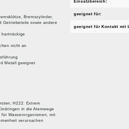
Einsatzbereich:
geeignet für:
remsklötze, Bremszylinder,
 Getriebeteile sowie andere
geeignet für Kontakt mit 
t hartnäckige
ächen nicht an
usführung
nd Metall geeignet
rsten; H222: Extrem
Eindringen in die Atemwege
g für Wasserorganismen, mit
ommenheit verursachen