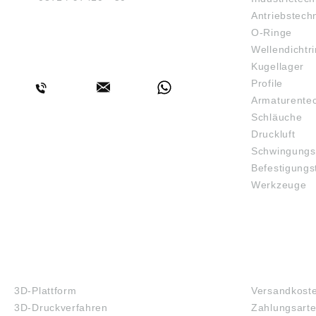
Antriebstech
O-Ringe
Wellendichtr
BERATUNG
Kugellager
Profile
Armaturente
Schläuche
Druckluft
Schwingungs
Befestigungs
Werkzeuge
3D-DRUCK
FAQ
3D-Plattform
Versandkost
3D-Druckverfahren
Zahlungsart