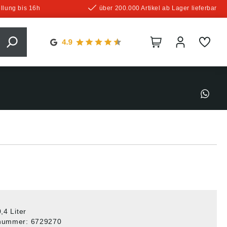
llung bis 16h
über 200.000 Artikel ab Lager lieferbar
0,4 Liter
tnummer:
6729270