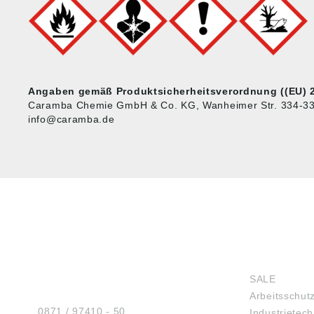
Angaben gemäß Produktsicherheitsverordnung ((EU) 2
Caramba Chemie GmbH & Co. KG, Wanheimer Str. 334-33
info@caramba.de
HUG® Technik und
SHOP
Sicherheit GmbH
SALE
Am Industriegleis 7
Arbeitsschut
D-84030 Ergolding
Tel.:
0871 / 97410 - 50
Industrietech