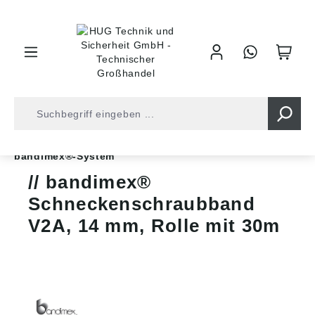
inhalt springen
Shop
Schläuche
Zubehör für Schläuche
bandimex®-System
bandimex®
Schneckenschraubband
V2A, 14 mm, Rolle mit 30m