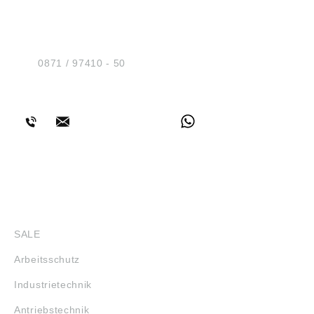
HUG® Technik und
Sicherheit GmbH
Am Industriegleis 7
D-84030 Ergolding
Tel.:
0871 / 97410 - 50
BERATUNG
SHOP
SALE
Arbeitsschutz
Industrietechnik
Antriebstechnik