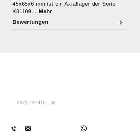
45x65x6 mm ist ein Axiallager der Serie
K81109…
Mehr
Bewertungen
HUG® Technik und
Sicherheit GmbH
Am Industriegleis 7
D-84030 Ergolding
Tel.:
0871 / 97410 - 50
BERATUNG