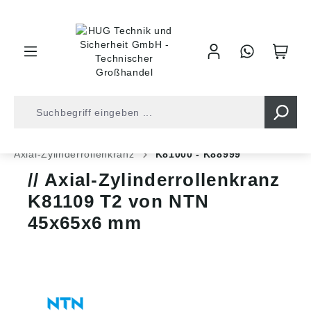
inhalt springen
Shop
Kugellager
Axiallager
Axial-Zylinderrollenkranz
K81000 - K88999
Axial-Zylinderrollenkranz
K81109 T2 von NTN
45x65x6 mm