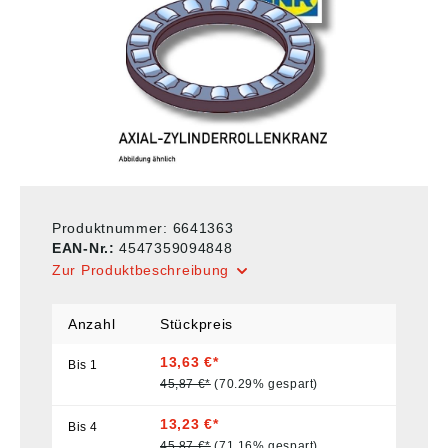
Produktnummer:
6641363
EAN-Nr.:
4547359094848
Zur Produktbeschreibung
Anzahl
Stückpreis
13,63 €*
Bis
1
45,87 €*
(70.29% gespart)
13,23 €*
Bis
4
45,87 €*
(71.16% gespart)