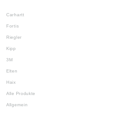
MARKENSHOPS
Carhartt
Fortis
Riegler
Kipp
3M
Elten
Haix
Alle Produkte
Allgemein
SERVICE