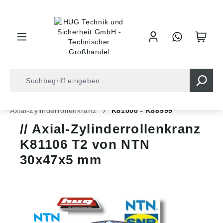
inhalt springen
Shop
Kugellager
Axiallager
Axial-Zylinderrollenkranz
K81000 - K88999
Axial-Zylinderrollenkranz
K81106 T2 von NTN
30x47x5 mm