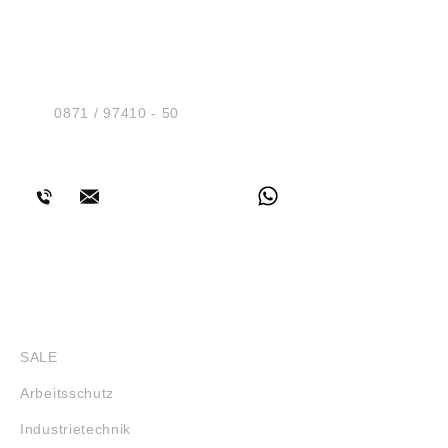
HUG® Technik und
Sicherheit GmbH
Am Industriegleis 7
D-84030 Ergolding
Tel.:
0871 / 97410 - 50
BERATUNG
SHOP
SALE
Arbeitsschutz
Industrietechnik