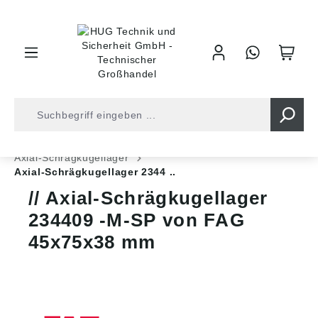
inhalt springen
Shop
Kugellager
Axiallager
Axial-Schrägkugellager
Axial-Schrägkugellager 2344 ..
Axial-Schrägkugellager
234409 -M-SP von FAG
45x75x38 mm