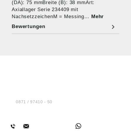
(DA): 75 mmBreite (B): 38 mmArt:
Axiallager Serie 234409 mit
NachsetzzeichenM = Messing…
Mehr
Bewertungen
HUG® Technik und
Sicherheit GmbH
Am Industriegleis 7
D-84030 Ergolding
Tel.:
0871 / 97410 - 50
BERATUNG