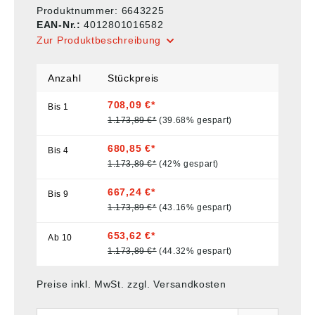
Produktnummer:
6643225
EAN-Nr.:
4012801016582
Zur Produktbeschreibung
Anzahl
Stückpreis
708,09 €*
Bis
1
1.173,89 €*
(39.68% gespart)
680,85 €*
Bis
4
1.173,89 €*
(42% gespart)
667,24 €*
Bis
9
1.173,89 €*
(43.16% gespart)
653,62 €*
Ab
10
1.173,89 €*
(44.32% gespart)
Preise inkl. MwSt. zzgl. Versandkosten
Anzahl