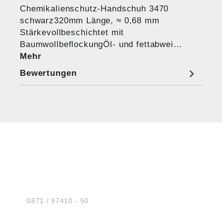
Chemikalienschutz-Handschuh 3470
schwarz320mm Länge, ≈ 0,68 mm
Stärkevollbeschichtet mit
BaumwollbeflockungÖl- und fettabwei…
Mehr
Bewertungen
HUG® Technik und
Sicherheit GmbH
Am Industriegleis 7
D-84030 Ergolding
Tel.:
0871 / 97410 - 50