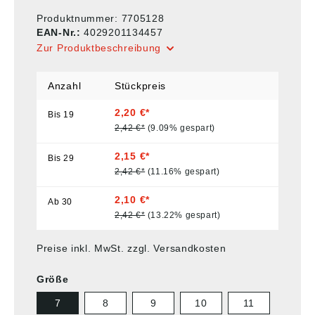
Produktnummer:
7705128
EAN-Nr.:
4029201134457
Zur Produktbeschreibung
Anzahl
Stückpreis
2,20 €*
Bis
19
2,42 €*
(9.09% gespart)
2,15 €*
Bis
29
2,42 €*
(11.16% gespart)
2,10 €*
Ab
30
2,42 €*
(13.22% gespart)
Preise inkl. MwSt. zzgl. Versandkosten
Größe
7
8
9
10
11