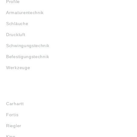
Profile
Armaturentechnik
Schläuche
Druckluft
Schwingungstechnik
Befestigungstechnik
Werkzeuge
MARKENSHOPS
Carhartt
Fortis
Riegler
Kipp