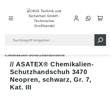
inhalt springen
Shop
Arbeitsschutz
Schutzhandschuhe
Chemikalien-Schutzhandschuhe
ASATEX® Chemikalien-
Schutzhandschuh 3470
Neopren, schwarz, Gr. 7,
Kat. III