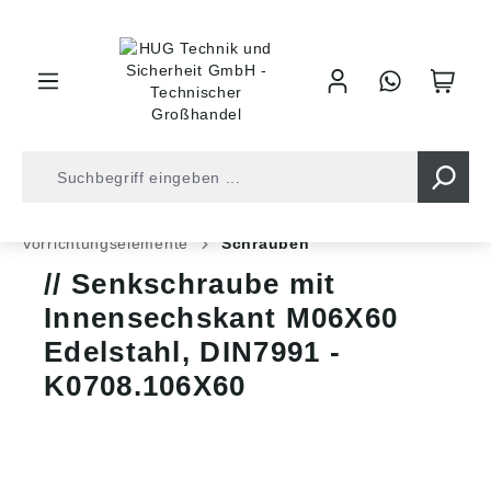
inhalt springen
Shop
Industrietechnik
Normteile
Vorrichtungselemente
Schrauben
Senkschraube mit
Innensechskant M06X60
Edelstahl, DIN7991 -
K0708.106X60