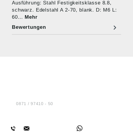
Ausführung: Stahl Festigkeitsklasse 8.8,
schwarz. Edelstahl A 2-70, blank. D: M6 L:
60…
Mehr
Bewertungen
HUG® Technik und
Sicherheit GmbH
Am Industriegleis 7
D-84030 Ergolding
Tel.:
0871 / 97410 - 50
BERATUNG