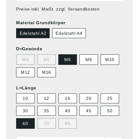
Preise inkl. MwSt. zzgl. Versandkosten
Material Grundkörper
Edelstahl A2
Edelstahl A4
D=Gewinde
M4
M5
M6
M8
M10
M12
M16
L=Länge
10
12
16
20
25
30
35
40
45
50
60
70
80
Anzahl