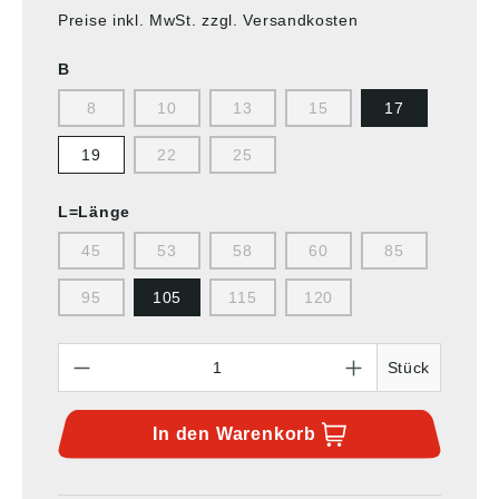
Preise inkl. MwSt. zzgl. Versandkosten
B
8
10
13
15
17
19
22
25
L=Länge
45
53
58
60
85
95
105
115
120
Anzahl
Stück
In den
Warenkorb