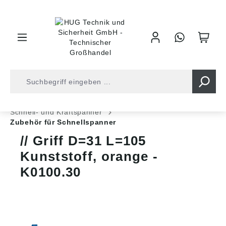
inhalt springen
Shop
Industrietechnik
Spannelemente
Schnell- und Kraftspanner
Zubehör für Schnellspanner
Griff D=31 L=105
Kunststoff, orange -
K0100.30