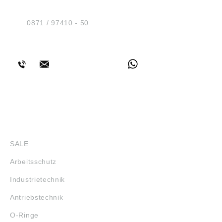
Am Industriegleis 7
D-84030 Ergolding
Tel.:
0871 / 97410 - 50
BERATUNG
SHOP
SALE
Arbeitsschutz
Industrietechnik
Antriebstechnik
O-Ringe