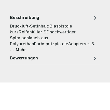
Beschreibung
Druckluft-SetInhalt:Blaspistole
kurzReifenfüller SDhochwertiger
Spiralschlauch aus
PolyurethanFarbspritzpistoleAdapterset 3-
…
Mehr
Bewertungen
HUG® Technik und
Sicherheit GmbH