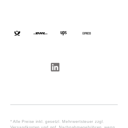
VERSANDARTEN
SOCIAL-MEDIA
* Alle Preise inkl. gesetzl. Mehrwertsteuer zzgl.
Versandkosten
und ggf. Nachnahmegebühren, wenn