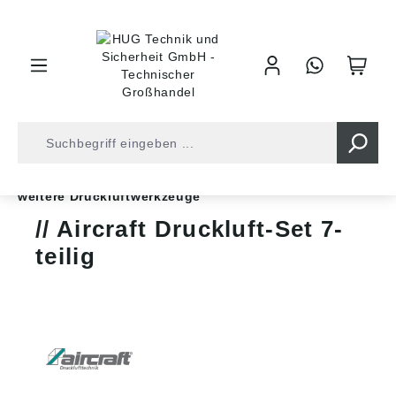
inhalt springen
Shop
Druckluft
Druckluftwerkzeuge
weitere Druckluftwerkzeuge
Aircraft Druckluft-Set 7-
teilig