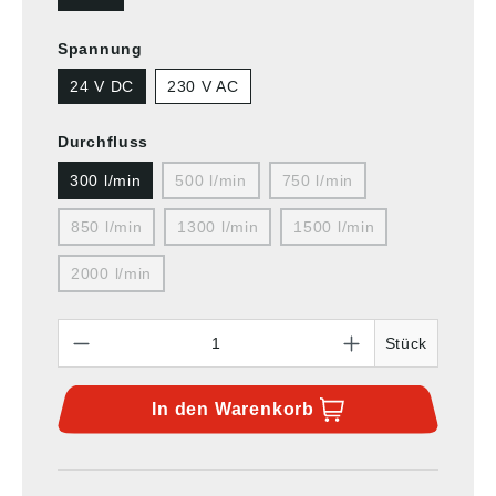
Spannung
24 V DC
230 V AC
Durchfluss
300 l/min
500 l/min
750 l/min
850 l/min
1300 l/min
1500 l/min
2000 l/min
Anzahl
Stück
In den
Warenkorb