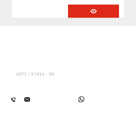
Deutschland, E-Mail: info@riegler.de
HUG® Technik und
Sicherheit GmbH
Am Industriegleis 7
D-84030 Ergolding
Tel.:
0871 / 97410 - 50
BERATUNG