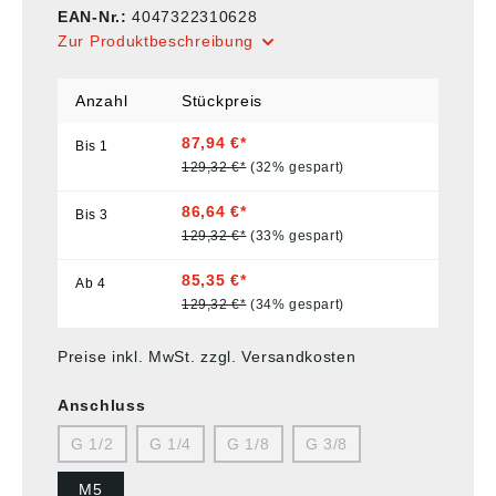
EAN-Nr.:
4047322310628
Zur Produktbeschreibung
Anzahl
Stückpreis
87,94 €*
Bis
1
129,32 €*
(32% gespart)
86,64 €*
Bis
3
129,32 €*
(33% gespart)
85,35 €*
Ab
4
129,32 €*
(34% gespart)
Preise inkl. MwSt. zzgl. Versandkosten
Anschluss
G 1/2
G 1/4
G 1/8
G 3/8
M5