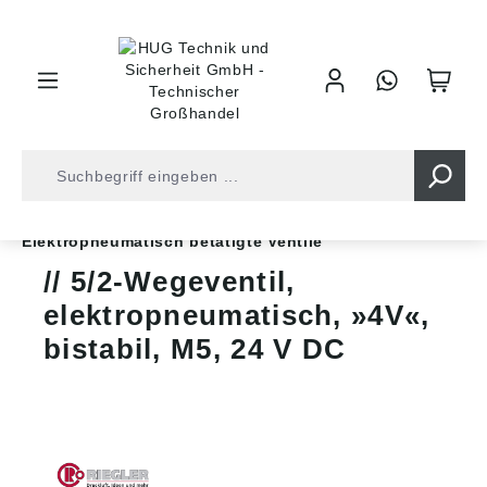
inhalt springen
Shop
Druckluft
Steuerventile
Wegeventile
Elektropneumatisch betätigte Ventile
5/2-Wegeventil,
elektropneumatisch, »4V«,
bistabil, M5, 24 V DC