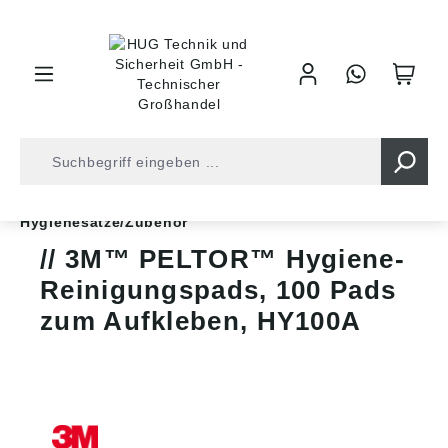
inhalt springen
Shop
Arbeitsschutz
Gehörschutz
Hygienesätze/Zubehör
3M™ PELTOR™ Hygiene-
Reinigungspads, 100 Pads
zum Aufkleben, HY100A