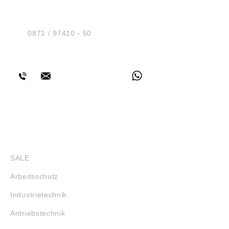
Sicherheit GmbH
Am Industriegleis 7
D-84030 Ergolding
Tel.:
0871 / 97410 - 50
BERATUNG
SHOP
SALE
Arbeitsschutz
Industrietechnik
Antriebstechnik