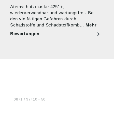
Atemschutzmaske 4251+,
wiederverwendbar und wartungsfrei- Bei
den vielfältigen Gefahren durch
Schadstoffe und Schadstoffkomb…
Mehr
Bewertungen
HUG® Technik und
Sicherheit GmbH
Am Industriegleis 7
D-84030 Ergolding
Tel.:
0871 / 97410 - 50
BERATUNG