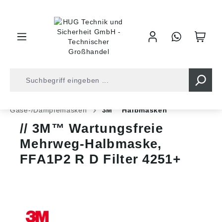
inhalt springen
Shop
Arbeitsschutz
Atemschutz
Gase-/Dämpfemasken
3M™ Halbmasken
3M™ Wartungsfreie
Mehrweg-Halbmaske,
FFA1P2 R D Filter 4251+