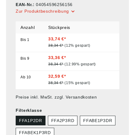
EAN-Nr.:
04054596256156
Zur Produktbeschreibung
Anzahl
Stückpreis
33,74 €*
Bis
1
38,34 €*
(12% gespart)
33,36 €*
Bis
9
38,34 €*
(12.99% gespart)
32,59 €*
Ab
10
38,34 €*
(15% gespart)
Preise inkl. MwSt. zzgl. Versandkosten
Filterklasse
FFA1P2DR
FFA2P3RD
FFABE1P3DR
FFABEK1P3RD