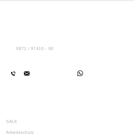
HUG® Technik und
Sicherheit GmbH
Am Industriegleis 7
D-84030 Ergolding
Tel.:
0871 / 97410 - 50
BERATUNG
SHOP
SALE
Arbeitsschutz