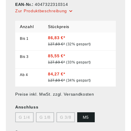
EAN-Nr.:
4047322310314
Zur Produktbeschreibung
Anzahl
Stückpreis
86,83 €*
Bis
1
127,69 €*
(32% gespart)
85,55 €*
Bis
3
127,69 €*
(33% gespart)
84,27 €*
Ab
4
127,69 €*
(34% gespart)
Preise inkl. MwSt. zzgl. Versandkosten
Anschluss
G 1/4
G 1/8
G 3/8
M5