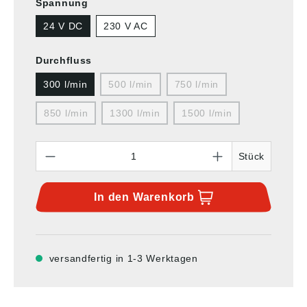
Spannung
24 V DC
230 V AC
Durchfluss
300 l/min
500 l/min
750 l/min
850 l/min
1300 l/min
1500 l/min
Anzahl
Stück
In den
Warenkorb
versandfertig in 1-3 Werktagen