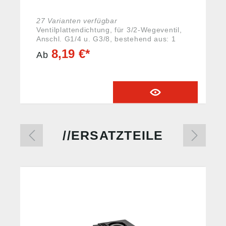
27 Varianten verfügbar
Ventilplattendichtung, für 3/2-Wegeventil,
Anschl. G1/4 u. G3/8, bestehend aus: 1
Dichtung und 2 Schrauben zur Montage .
8,19 €*
Ab
Angaben gemäß
Produktsicherheitsverordnung ((EU)
2023/988): Riegler & Co. KG, Schützenstr.
27, 72574 Bad Urach, Deutschland, E-Mail:
info@riegler.de
ERSATZTEILE