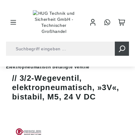
inhalt springen
Shop
Druckluft
Steuerventile
Wegeventile
Elektropneumatisch betätigte Ventile
3/2-Wegeventil,
elektropneumatisch, »3V«,
bistabil, M5, 24 V DC