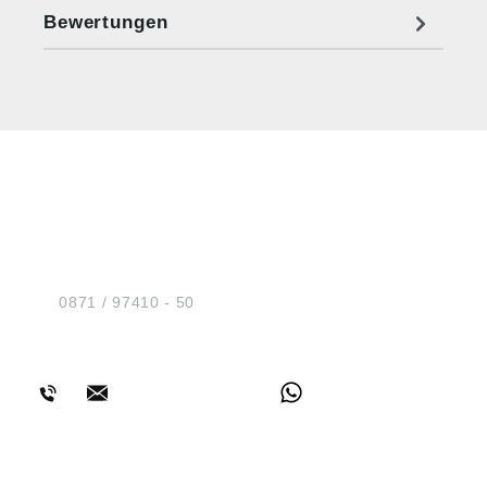
Bewertungen
HUG® Technik und
Sicherheit GmbH
Am Industriegleis 7
D-84030 Ergolding
Tel.:
0871 / 97410 - 50
BERATUNG