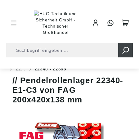
inhalt springen
Shop
Kugellager
Rollenlager
Pendelrollenlager
22...
22340 - 22399
Pendelrollenlager 22340-
E1-C3 von FAG
200x420x138 mm