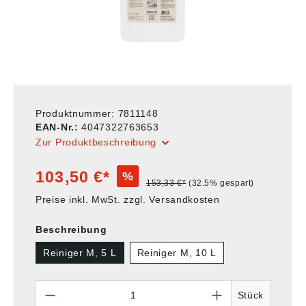
Produktnummer:
7811148
EAN-Nr.:
4047322763653
Zur Produktbeschreibung
103,50 €*
%
153,33 €*
(32.5% gespart)
Preise inkl. MwSt. zzgl. Versandkosten
Beschreibung
Reiniger M, 5 L
Reiniger M, 10 L
Anzahl
Stück