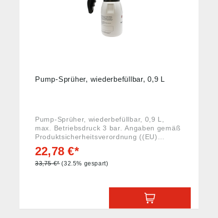
Pump-Sprüher, wiederbefüllbar, 0,9 L
Pump-Sprüher, wiederbefüllbar, 0,9 L,
max. Betriebsdruck 3 bar. Angaben gemäß
Produktsicherheitsverordnung ((EU)
2023/988): Riegler & Co. KG, Schützenstr.
22,78 €*
27, 72574 Bad Urach, Deutschland, E-Mail:
info@riegler.de
33,75 €*
(32.5% gespart)