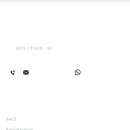
HUG® Technik und
Sicherheit GmbH
Am Industriegleis 7
D-84030 Ergolding
Tel.:
0871 / 97410 - 50
BERATUNG
SHOP
SALE
Arbeitsschutz