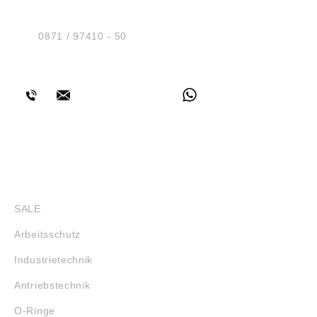
Am Industriegleis 7
D-84030 Ergolding
Tel.:
0871 / 97410 - 50
BERATUNG
SHOP
SALE
Arbeitsschutz
Industrietechnik
Antriebstechnik
O-Ringe