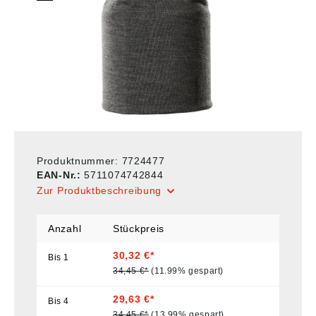
Produktnummer:
7724477
EAN-Nr.:
5711074742844
Zur Produktbeschreibung
Anzahl
Stückpreis
30,32 €*
Bis
1
34,45 €*
(11.99% gespart)
29,63 €*
Bis
4
34,45 €*
(13.99% gespart)