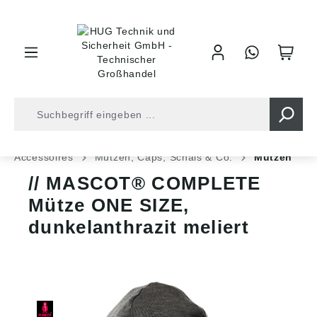
inhalt springen
Shop
Arbeitsschutz
Arbeitskleidung
Accessoires
Mützen, Caps, Schals & Co.
Mützen
MASCOT® COMPLETE
Mütze ONE SIZE,
dunkelanthrazit meliert