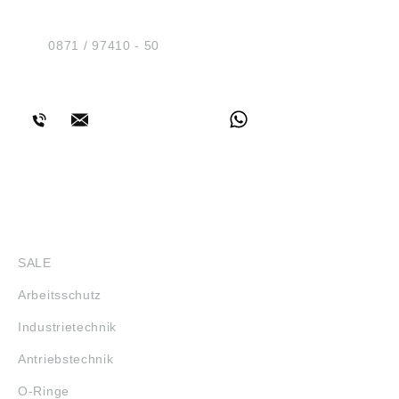
Am Industriegleis 7
D-84030 Ergolding
Tel.:
0871 / 97410 - 50
BERATUNG
SHOP
SALE
Arbeitsschutz
Industrietechnik
Antriebstechnik
O-Ringe