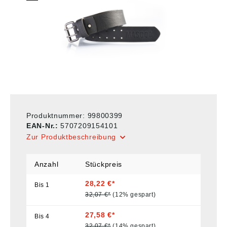
Produktnummer:
99800399
EAN-Nr.:
5707209154101
Zur Produktbeschreibung
Anzahl
Stückpreis
28,22 €*
Bis
1
32,07 €*
(12% gespart)
27,58 €*
Bis
4
32,07 €*
(14% gespart)