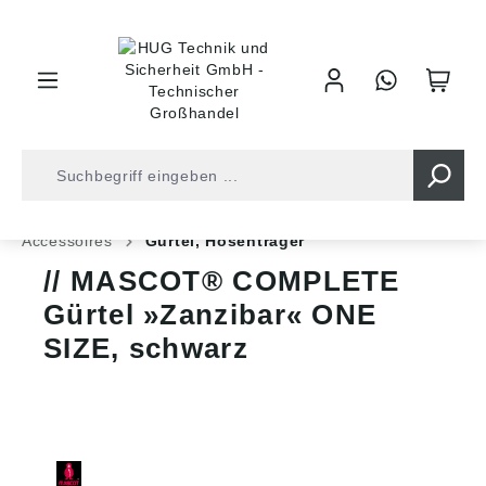
inhalt springen
Shop
Arbeitsschutz
Arbeitskleidung
Accessoires
Gürtel, Hosenträger
MASCOT® COMPLETE
Gürtel »Zanzibar« ONE
SIZE, schwarz