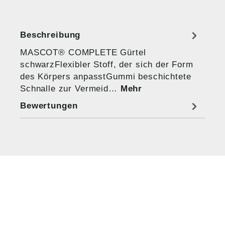
Beschreibung
MASCOT® COMPLETE Gürtel
schwarzFlexibler Stoff, der sich der Form
des Körpers anpasstGummi beschichtete
Schnalle zur Vermeid…
Mehr
Bewertungen
HUG® Technik und
Sicherheit GmbH
Am Industriegleis 7
D-84030 Ergolding