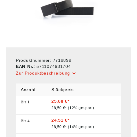
Produktnummer:
7719899
EAN-Nr.:
5711074631704
Zur Produktbeschreibung
Anzahl
Stückpreis
25,08 €*
Bis
1
28,50 €*
(12% gespart)
24,51 €*
Bis
4
28,50 €*
(14% gespart)