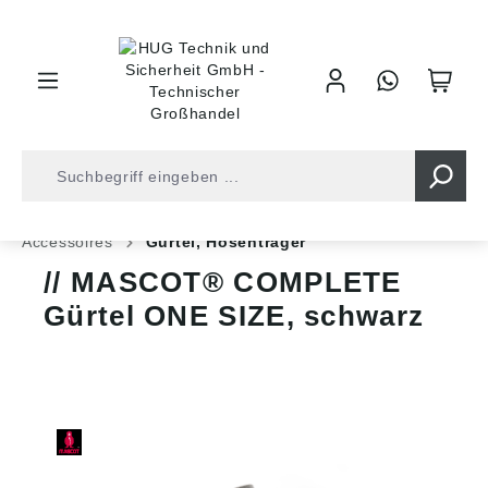
inhalt springen
Shop
Arbeitsschutz
Arbeitskleidung
Accessoires
Gürtel, Hosenträger
MASCOT® COMPLETE
Gürtel ONE SIZE, schwarz