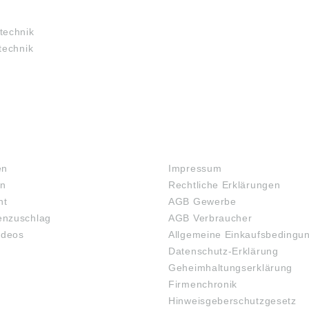
technik
technik
RECHTLICHES
en
Impressum
en
Rechtliche Erklärungen
ht
AGB Gewerbe
nzuschlag
AGB Verbraucher
ideos
Allgemeine Einkaufsbedingu
Datenschutz-Erklärung
Geheimhaltungserklärung
Firmenchronik
Hinweisgeberschutzgesetz