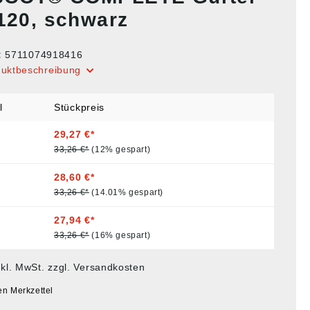
 120, schwarz
:
5711074918416
duktbeschreibung
l
Stückpreis
29,27 €*
33,26 €*
(12% gespart)
28,60 €*
33,26 €*
(14.01% gespart)
27,94 €*
33,26 €*
(16% gespart)
nkl. MwSt. zzgl. Versandkosten
en Merkzettel