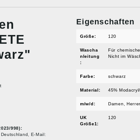
Eigenschaften
nen
ETE
Größe:
120
warz"
Wascha
Für chemische
nleitung
Nicht im Wäsc
:
Farbe:
schwarz
t
Material:
45% Modacryl
m/w/d:
Damen
, Herre
UK
120
Größe1:
023/998):
Deutschland, E-Mail: