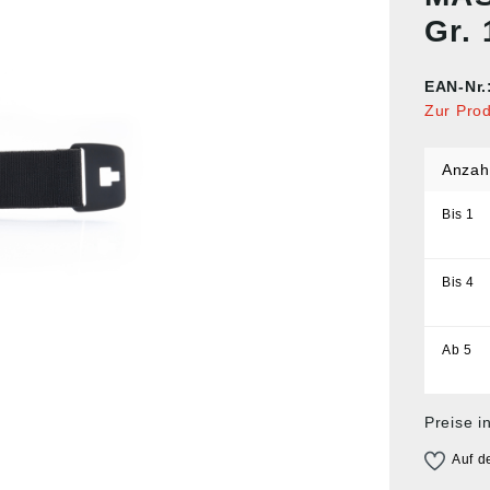
Gr.
EAN-Nr.
Zur Pro
Anzah
Bis
1
Bis
4
Ab
5
Preise i
Auf d