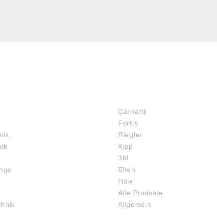
MARKENSHOPS
Carhartt
z
Fortis
nik
Riegler
nik
Kipp
3M
inge
Elten
Haix
Alle Produkte
chnik
Allgemein