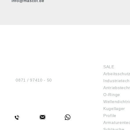
info@mascot.de
HUG® Technik und
SHOP
Sicherheit GmbH
SALE
Am Industriegleis 7
Arbeitsschut
D-84030 Ergolding
Tel.:
0871 / 97410 - 50
Industrietech
Antriebstech
O-Ringe
Wellendichtr
BERATUNG
Kugellager
Profile
Armaturente
Schläuche