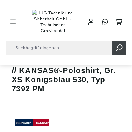
inhalt springen
Shop
SALE
T-Shirts und Polos
KANSAS®-Poloshirt, Gr.
XS Königsblau 530, Typ
7392 PM