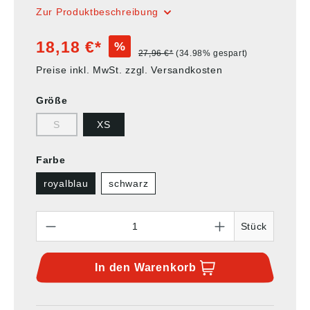
Zur Produktbeschreibung
18,18 €*
%
27,96 €*
(34.98% gespart)
Preise inkl. MwSt. zzgl. Versandkosten
Größe
S
XS
Farbe
royalblau
schwarz
Anzahl
Stück
In den
Warenkorb