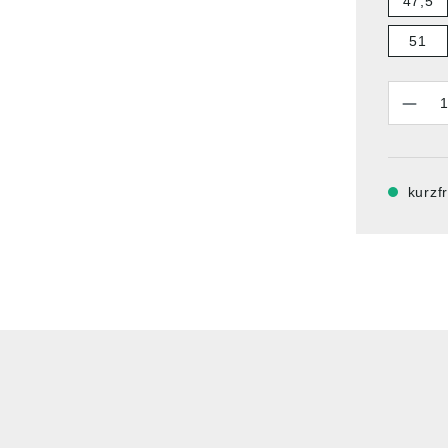
47,5
51
Anzahl
kurzfr