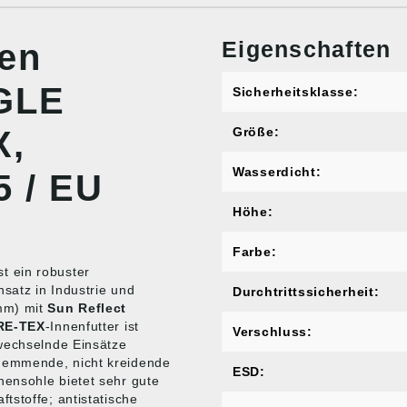
Eigenschaften
nen
GLE
Sicherheitsklasse:
X,
Größe:
Wasserdicht:
5 / EU
Höhe:
Farbe:
t ein robuster
nsatz in Industrie und
Durchtrittssicherheit:
mm) mit
Sun Reflect
RE‑TEX
-Innenfutter ist
Verschluss:
 wechselnde Einsätze
hemmende, nicht kreidende
ESD:
ensohle bietet sehr gute
tstoffe; antistatische