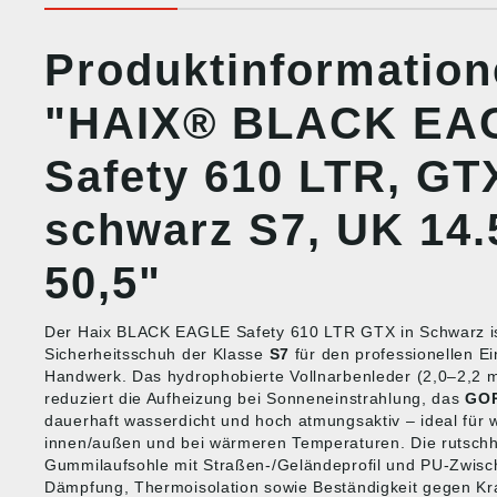
Produktinformatio
"HAIX® BLACK EA
Safety 610 LTR, GT
schwarz S7, UK 14.
50,5"
Der Haix BLACK EAGLE Safety 610 LTR GTX in Schwarz is
Sicherheitsschuh der Klasse
S7
für den professionellen Ei
Handwerk. Das hydrophobierte Vollnarbenleder (2,0–2,2 
reduziert die Aufheizung bei Sonneneinstrahlung, das
GO
dauerhaft wasserdicht und hoch atmungsaktiv – ideal für
innen/außen und bei wärmeren Temperaturen. Die rutsch
Gummilaufsohle mit Straßen-/Geländeprofil und PU-Zwisch
Dämpfung, Thermoisolation sowie Beständigkeit gegen Kraf