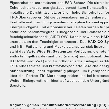
Eigenschaften unterstützen den ESD-Schutz. Die ultraleic
Zehenschutzkappe aus glasfaserverstärktem Kunststoff und 
metallische Durchtrittschutz erfüllen hohe Sicherheitsanf
TPU-Überkappe erhöht die Lebensdauer im Zehenbereic
Kontrolle und Ermüdungsresistenz: adaptive Fersenkappe,
Energierückgabe und ergonomischer Leisten sorgen für p
natürliche Abrollbewegung. Einlegesohle und Brandsohle 
feuchtigkeitsableitend; „AIRFLOW“-Kanäle sowie das
HAIX
unterstützen den Feuchtigkeitstransport. Das
HAIX CO‑S
und hilft, Fußstellung und Muskelbalance zu stabilisieren
steht das
Vario Wide Fit System
zur Verfügung: die rote 
enthalten, gelb (wide) und blau (narrow) sind optional. De
IEC 61340-4-3/-5-1) und für orthopädische Einlagen zertif
ESD-Arbeitsplätze und kraftstoffexponierte Bereiche geeign
Außennutzung Leder regelmäßig pflegen, um Hydrophobie
über die „Perfect‑Fit“-Markierung prüfen und bei breiten
Weiten-Einlage wählen. Ideal auf wechselnden Untergründ
Baustelle.
Angaben gemäß Produktsicherheitsverordnung ((EU) 2