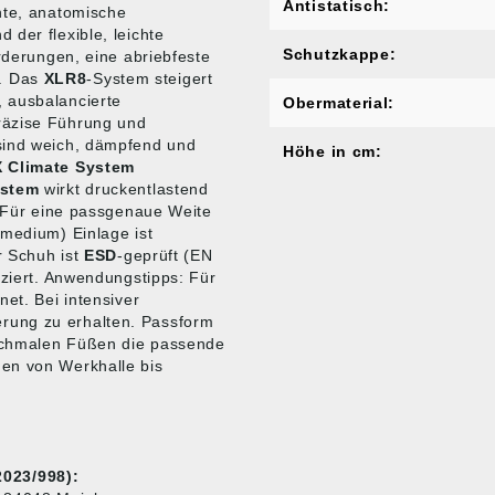
Antistatisch:
hte, anatomische
der flexible, leichte
Schutzkappe:
orderungen, eine abriebfeste
h. Das
XLR8
-System steigert
 ausbalancierte
Obermaterial:
räzise Führung und
sind weich, dämpfend und
Höhe in cm:
 Climate System
ystem
wirkt druckentlastend
. Für eine passgenaue Weite
(medium) Einlage ist
r Schuh ist
ESD
-geprüft (EN
iziert. Anwendungstipps: Für
et. Bei intensiver
rung zu erhalten. Passform
/schmalen Füßen die passende
en von Werkhalle bis
023/998):