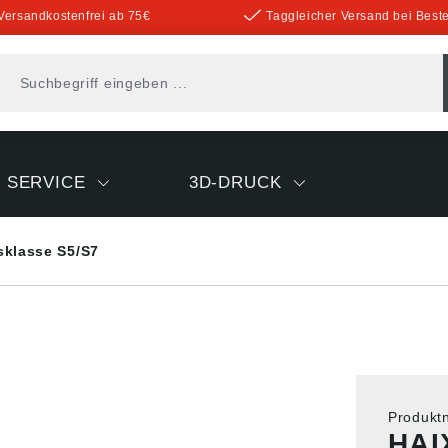
Versandkostenfrei ab 75€
Taggleicher Versand bei Beste
SERVICE
3D-DRUCK
sklasse S5/S7
Produk
HAI