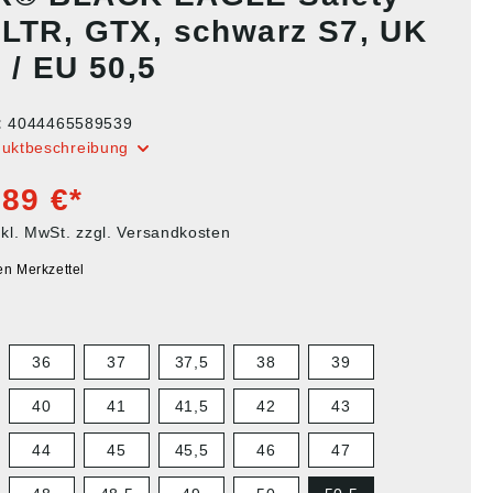
 LTR, GTX, schwarz S7, UK
 / EU 50,5
:
4044465589539
duktbeschreibung
,89 €*
nkl. MwSt. zzgl. Versandkosten
en Merkzettel
36
37
37,5
38
39
40
41
41,5
42
43
44
45
45,5
46
47