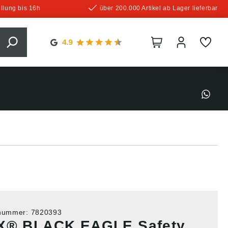
llung bis 16h
über 200.000 Artikel ab Lager lieferbar
tnummer:
7820393
X® BLACK EAGLE Safety