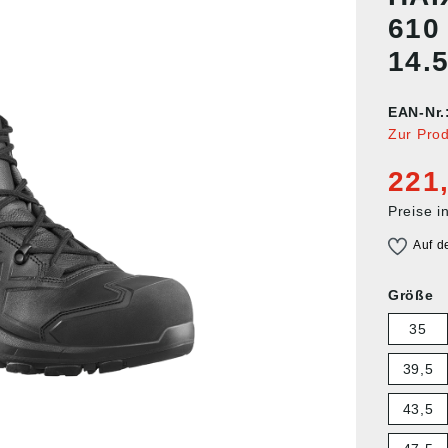
610
14.5
EAN-Nr.
Zur Pro
221
Preise i
Auf d
Größe
35
39,5
43,5