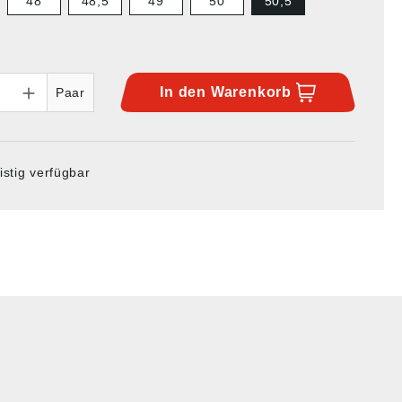
48
48,5
49
50
50,5
In den
Warenkorb
Paar
istig verfügbar