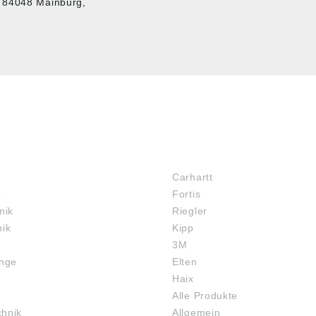
, 84048 Mainburg,
MARKENSHOPS
Carhartt
z
Fortis
nik
Riegler
nik
Kipp
3M
inge
Elten
Haix
Alle Produkte
chnik
Allgemein