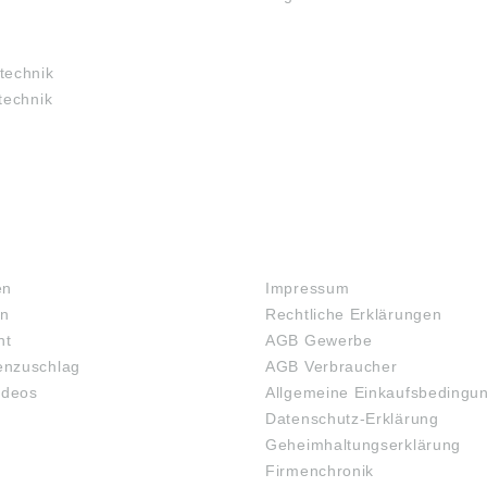
technik
technik
RECHTLICHES
en
Impressum
en
Rechtliche Erklärungen
ht
AGB Gewerbe
nzuschlag
AGB Verbraucher
ideos
Allgemeine Einkaufsbedingu
Datenschutz-Erklärung
Geheimhaltungserklärung
Firmenchronik