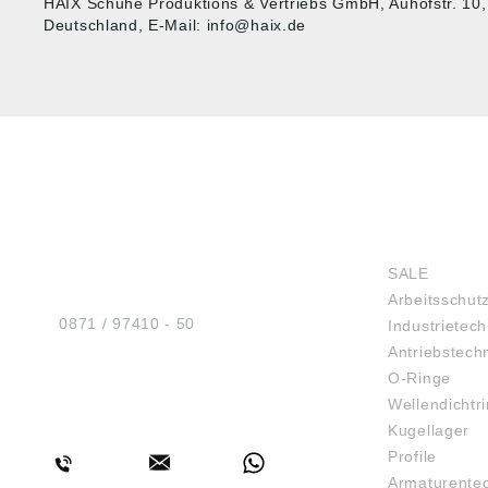
HAIX Schuhe Produktions & Vertriebs GmbH, Auhofstr. 10
Deutschland, E-Mail: info@haix.de
HUG® Technik und
SHOP
Sicherheit GmbH
SALE
Am Industriegleis 7
Arbeitsschut
D-84030 Ergolding
Tel.:
0871 / 97410 - 50
Industrietech
Antriebstech
O-Ringe
Wellendichtr
BERATUNG
Kugellager
Profile
Armaturente