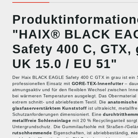
Produktinformatio
"HAIX® BLACK EA
Safety 400 C, GTX,
UK 15.0 / EU 51"
Der Haix BLACK EAGLE Safety 400 C GTX in grau ist ein 
professionellen Einsatz mit
GORE‑TEX-Innenfutter
– daue
atmungsaktiv und für den flexiblen Wechsel zwischen Inn
bei wärmeren Temperaturen ausgelegt. Das Obermaterial k
extrem schnitt- und abriebfestem Textil. Die
anatomische
glasfaserverstärktem Kunststoff
ist ultraleicht, metallfr
Schutzanforderungen dimensioniert. Eine
durchtritthemm
metallfreie Sohleneinlage
mit 20 % Recyclinganteil sorgt
Untergrundschutz. Die Gummilaufsohle mit Straßen-/Geländ
rutschhemmende
Eigenschaften, ist abriebbeständig,
ni