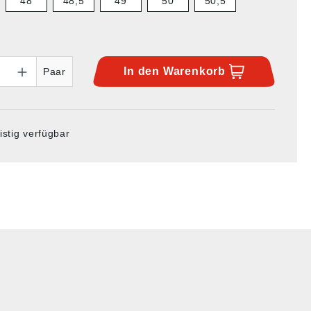
48
48,5
49
50
50,5
In den
Warenkorb
Paar
istig verfügbar