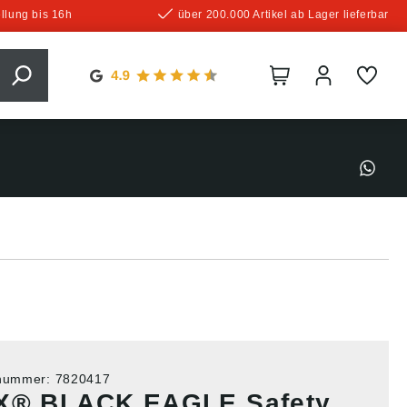
llung bis 16h
über 200.000 Artikel ab Lager lieferbar
tnummer:
7820417
X® BLACK EAGLE Safety