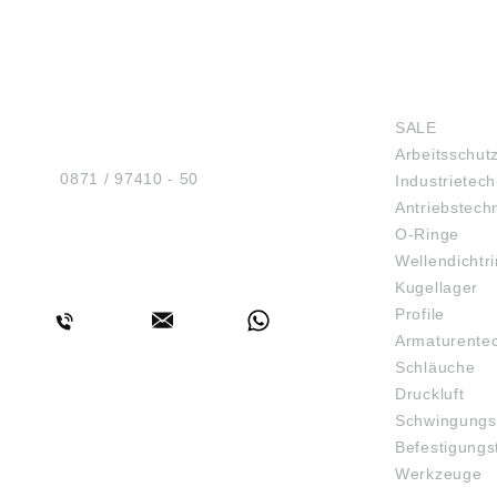
waschbar und damit unkompliziert zu
reinigen. Als einfach austauschbares
Ersatzteil lässt sich die Insole ohne Werkzeug
zügig wechseln – praktikabel für planbare
Instandhaltung, zur Verlängerung der
HUG® Technik und
SHOP
Nutzungsdauer von Berufsschuhen und für
Sicherheit GmbH
Nutzerwechsel in Flotten. Die
SALE
Am Industriegleis 7
Modellbezeichnung REFORCE steht für eine
Arbeitsschut
D-84030 Ergolding
belastbare Einlage, die den täglichen
Tel.:
0871 / 97410 - 50
Industrietech
Anforderungen in Industrie, Handwerk und
Serviceumgebungen gerecht wird, ohne den
Antriebstech
Schuhaufbau zu verändern.
O-Ringe
Anwendungstipps: Für konstante Performance
Wellendichtr
empfiehlt sich das Rotieren von zwei
BERATUNG
Einlagen-Sätzen pro Schuh. Nach dem
Kugellager
Waschgang bei 30 °C mit mildem Waschmittel
Profile
an der Luft vollständig trocknen lassen; keine
Armaturente
direkte Hitzequelle oder Trockner verwenden,
um Formstabilität und Funktion zu erhalten.
Schläuche
Bei Feuchtbelastung im Alltag die Einlage zum
Druckluft
Trocknen entnehmen und den Schuh offen
Schwingungs
auslüften. Zur Sicherung der Passform die
Insole bündig im Schuhbett ausrichten; ein
Befestigungs
Zuschneiden ist nicht erforderlich. Damit
Werkzeuge
bietet die Haix® Insole Safety REFORCE wide