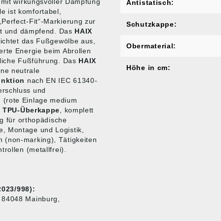
t mit wirkungsvoller Dämpfung
Antistatisch:
le ist komfortabel,
Perfect-Fit“-Markierung zur
Schutzkappe:
icht und dämpfend. Das
HAIX
 richtet das Fußgewölbe aus,
Obermaterial:
erte Energie beim Abrollen
rliche Fußführung. Das
HAIX
Höhe in cm:
ne neutrale
nktion
nach EN IEC 61340-
erschluss und
 (rote Einlage medium
e
TPU-Überkappe
, komplett
ng für orthopädische
, Montage und Logistik,
 (non-marking), Tätigkeiten
rollen (metallfrei).
023/998):
, 84048 Mainburg,