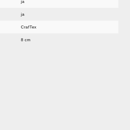
ja
ja
CrafTex
8 cm