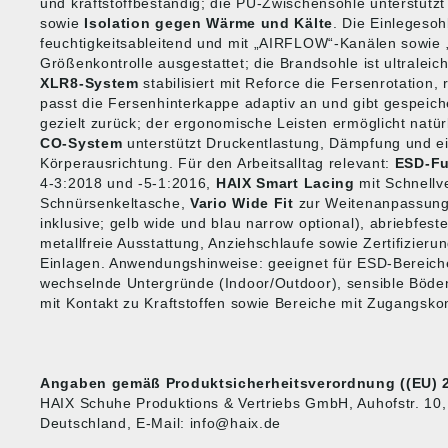
und kraftstoffbeständig; die PU-Zwischensohle unterstütz
sowie
Isolation gegen Wärme und Kälte
. Die Einlegesoh
feuchtigkeitsableitend und mit „AIRFLOW“-Kanälen sowie „
Größenkontrolle ausgestattet; die Brandsohle ist ultrale
XLR8-System
stabilisiert mit Reforce die Fersenrotation,
passt die Fersenhinterkappe adaptiv an und gibt gespeich
gezielt zurück; der ergonomische Leisten ermöglicht natü
CO-System
unterstützt Druckentlastung, Dämpfung und ei
Körperausrichtung. Für den Arbeitsalltag relevant:
ESD-Fu
4-3:2018 und -5-1:2016,
HAIX Smart Lacing
mit Schnellv
Schnürsenkeltasche,
Vario Wide Fit
zur Weitenanpassung
inklusive; gelb wide und blau narrow optional), abriebfest
metallfreie Ausstattung, Anziehschlaufe sowie Zertifizieru
Einlagen. Anwendungshinweise: geeignet für ESD-Bereiche
wechselnde Untergründe (Indoor/Outdoor), sensible Böden
mit Kontakt zu Kraftstoffen sowie Bereiche mit Zugangskont
Angaben gemäß Produktsicherheitsverordnung ((EU) 2
HAIX Schuhe Produktions & Vertriebs GmbH, Auhofstr. 10
Deutschland, E-Mail: info@haix.de