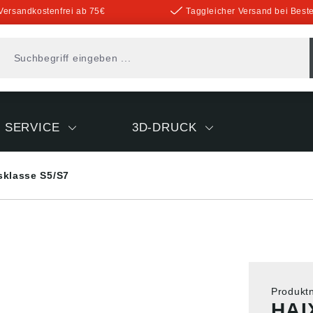
Versandkostenfrei ab 75€
Taggleicher Versand bei Beste
SERVICE
3D-DRUCK
sklasse S5/S7
Produk
HAI