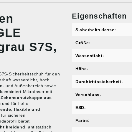
Eigenschaften
nen
GLE
Sicherheitsklasse:
 grau S7S,
Größe:
Wasserdicht:
Höhe:
S7S-Sicherheitsschuh für den
rhaft wasserdicht, hoch
Durchtrittssicherheit:
en- und Außenbereich sowie
ombiniert Mikrofaser mit
Verschluss:
 Zehenschutzkappe aus
ei und für hohe
ESD:
ende, flexible und
 für sicheren
Farbe:
eprofil bietet
cht kreidend
, antistatisch