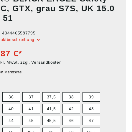
 C, GTX, grau S7S, UK 15.0
 51
:
4044465587795
duktbeschreibung
,87 €*
nkl. MwSt. zzgl. Versandkosten
en Merkzettel
36
37
37,5
38
39
40
41
41,5
42
43
44
45
45,5
46
47