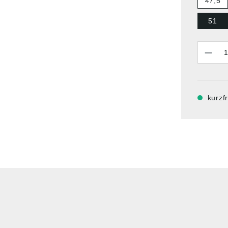
47,5
51
Anzahl
kurzfr