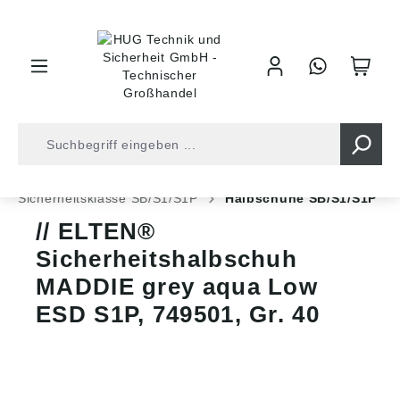
inhalt springen
Shop
Arbeitsschutz
Sicherheitsschuhe
Sicherheitsklasse SB/S1/S1P
Halbschuhe SB/S1/S1P
ELTEN®
Sicherheitshalbschuh
MADDIE grey aqua Low
ESD S1P, 749501, Gr. 40