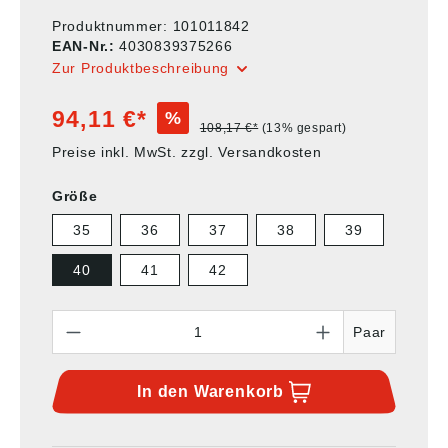
Produktnummer:
101011842
EAN-Nr.:
4030839375266
Zur Produktbeschreibung
94,11 €*
%
108,17 €*
(13% gespart)
Preise inkl. MwSt. zzgl. Versandkosten
Größe
35
36
37
38
39
40
41
42
Anzahl
Paar
In den
Warenkorb