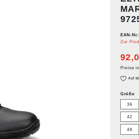
MAR
972
EAN-Nr.
Zur Pro
92,0
Preise i
Auf d
Größe
36
42
48