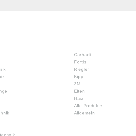
MARKENSHOPS
Carhartt
z
Fortis
nik
Riegler
nik
Kipp
3M
inge
Elten
Haix
Alle Produkte
chnik
Allgemein
technik