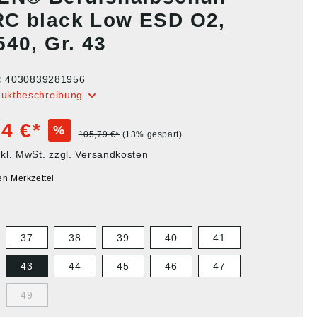
C black Low ESD O2,
540, Gr. 43
:
4030839281956
duktbeschreibung
4 €*
%
105,79 €*
(13% gespart)
nkl. MwSt. zzgl. Versandkosten
en Merkzettel
37
38
39
40
41
43
44
45
46
47
49