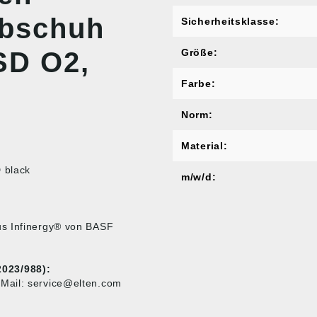
lbschuh
Sicherheitsklasse:
SD O2,
Größe:
Farbe:
Norm:
Material:
 black
m/w/d:
us Infinergy® von BASF
023/988):
Mail: service@elten.com