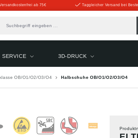
Versandkostenfrei ab 75€
Taggleicher Versand bei Beste
SERVICE
3D-DRUCK
sklasse OB/O1/O2/O3/O4
Halbschuhe OB/O1/O2/O3/O4
Produk
ELT