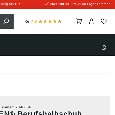
llung bis 16h
über 200.000 Artikel ab Lager lieferbar
tnummer:
7340866
EN® Berufshalbschuh