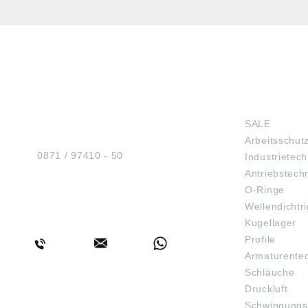
HUG® Technik und
SHOP
Sicherheit GmbH
SALE
Am Industriegleis 7
Arbeitsschut
D-84030 Ergolding
Tel.:
0871 / 97410 - 50
Industrietech
Antriebstech
O-Ringe
Wellendichtr
BERATUNG
Kugellager
Profile
Armaturente
Schläuche
Druckluft
Schwingungs