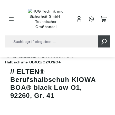
inhalt springen
Shop
Arbeitsschutz
Sicherheitsschuhe
Sicherheitsklasse OB/O1/O2/O3/O4
Halbschuhe OB/O1/O2/O3/O4
ELTEN®
Berufshalbschuh KIOWA
BOA® black Low O1,
92260, Gr. 41