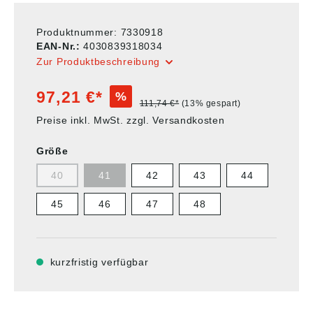
Produktnummer:
7330918
EAN-Nr.:
4030839318034
Zur Produktbeschreibung
97,21 €*
%
111,74 €*
(13% gespart)
Preise inkl. MwSt. zzgl. Versandkosten
Größe
40
41
42
43
44
45
46
47
48
kurzfristig verfügbar