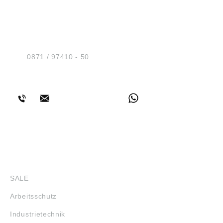
HUG® Technik und
Sicherheit GmbH
Am Industriegleis 7
D-84030 Ergolding
Tel.:
0871 / 97410 - 50
BERATUNG
SHOP
SALE
Arbeitsschutz
Industrietechnik