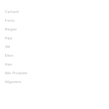
MARKENSHOPS
Carhartt
Fortis
Riegler
Kipp
3M
Elten
Haix
Alle Produkte
Allgemein
SERVICE