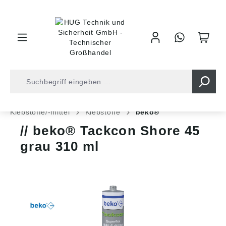
inhalt springen
Shop
Industrietechnik
Chem. Techn. Produkte
Klebstoffe/-mittel
Klebstoffe
beko®
beko® Tackcon Shore 45
grau 310 ml