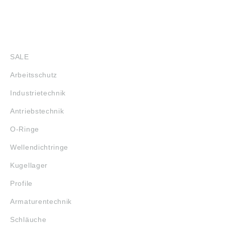
Werkstatt, Wartung und
InstandhaltungAuswahlhinweis: passende
Kartuschengröße und Materialviskosität
vor Einsatz prüfenDie HUG Technik und
SHOP
Sicherheit GmbH bietet Ihnen das
passende Zubehör für saubere
SALE
Verarbeitung, zuverlässige Beschaffung
und praxisgerechte Lösungen im täglichen
Arbeitsschutz
Montage- und Werkstattbedarf. Angaben
gemäß Produktsicherheitsverordnung
Industrietechnik
((EU) 2023/998): beko GmbH,
Rappenfeldstrasse 5, 86653 Monheim, DE,
Antriebstechnik
info@beko-group.com
O-Ringe
Wellendichtringe
Kugellager
Profile
Armaturentechnik
Schläuche