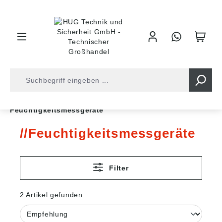
inhalt springen
Shop
Werkzeuge
Messtechnik
Feuchtigkeitsmessgeräte
Feuchtigkeitsmessgeräte
Filter
2 Artikel gefunden