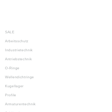
info@testboy.de
SHOP
SALE
Arbeitsschutz
Industrietechnik
Antriebstechnik
O-Ringe
Wellendichtringe
Kugellager
Profile
Armaturentechnik