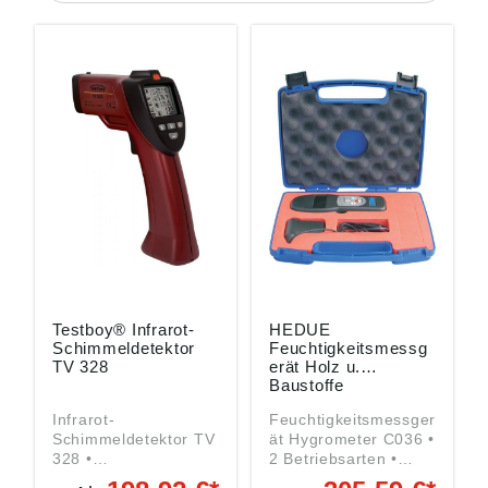
Testboy® Infrarot-
HEDUE
Schimmeldetektor
Feuchtigkeitsmessg
TV 328
erät Holz u.
Baustoffe
Infrarot-
Feuchtigkeitsmessger
Schimmeldetektor TV
ät Hygrometer C036 •
328 •
2 Betriebsarten •
Taupunktanzeige zum
Nadelmodus