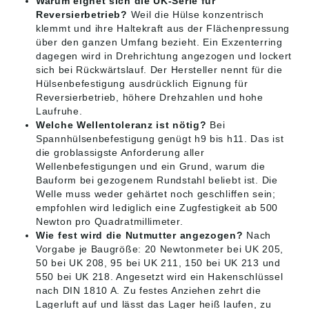
Warum eignet sich die UK-Serie für
Reversierbetrieb?
Weil die Hülse konzentrisch
klemmt und ihre Haltekraft aus der Flächenpressung
über den ganzen Umfang bezieht. Ein Exzenterring
dagegen wird in Drehrichtung angezogen und lockert
sich bei Rückwärtslauf. Der Hersteller nennt für die
Hülsenbefestigung ausdrücklich Eignung für
Reversierbetrieb, höhere Drehzahlen und hohe
Laufruhe.
Welche Wellentoleranz ist nötig?
Bei
Spannhülsenbefestigung genügt h9 bis h11. Das ist
die groblassigste Anforderung aller
Wellenbefestigungen und ein Grund, warum die
Bauform bei gezogenem Rundstahl beliebt ist. Die
Welle muss weder gehärtet noch geschliffen sein;
empfohlen wird lediglich eine Zugfestigkeit ab 500
Newton pro Quadratmillimeter.
Wie fest wird die Nutmutter angezogen?
Nach
Vorgabe je Baugröße: 20 Newtonmeter bei UK 205,
50 bei UK 208, 95 bei UK 211, 150 bei UK 213 und
550 bei UK 218. Angesetzt wird ein Hakenschlüssel
nach DIN 1810 A. Zu festes Anziehen zehrt die
Lagerluft auf und lässt das Lager heiß laufen, zu