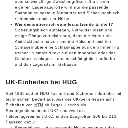
ebenso wie zöllige Zwischengrößen. Statt einer
eigenen Lagerbaugröße wird nur die passende
Spannhülse bestellt; Nutmutter und Sicherungsblech
richten sich nach der Hülse.
Wie demontiere ich eine festsitzende Einheit?
Sicherungsblech aufbiegen, Nutmutter lösen und
einige Gänge zurückdrehen, dann die Mutter als
Abdrückfläche nutzen und die Hülse mit leichten
Schlägen über eine Schlagkappe aus dem Innenring
treiben. Niemals direkt auf den Innenring oder das
Gehäuse schlagen – das beschädigt die Laufbahn
und den Lagersitz im Gehäuse.
UK-Einheiten bei HUG
Seit 1938 stattet HUG Technik und Sicherheit Betriebe mit
technischem Bedarf aus. Aus der UK-Serie liegen acht
Einheiten von
NTN
ab Lager – sechs als
Spanngehäuseeinheit UKT und zwei als
Hülsenlagereinheit UKC, in den Baugrößen 206 bis 213.
Passend dazu:
Spannhülsen
– die passende Hülse, wenn nur der