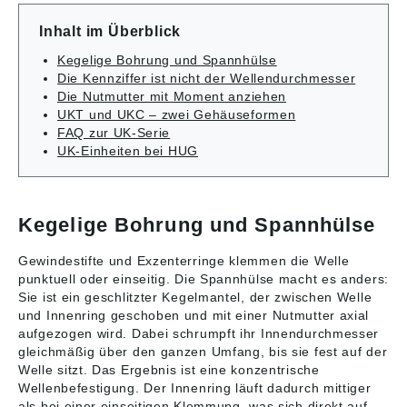
Außenring Hier finden
Außenring Hier finden
Daten wurden von uns
Daten wurden von uns
Sie dazu
Sie dazu
gewissenhaft
gewissenhaft
Inhalt im Überblick
passende WELLENDI
passende WELLENDI
recherchiert, können
recherchiert, können
CHTRINGE UKT-
CHTRINGE UKT-
sich aber inzwischen
sich aber inzwischen
Kegelige Bohrung und Spannhülse
Spannlager-
Spannlager-
geändert haben.
geändert haben.
Die Kennziffer ist nicht der Wellendurchmesser
Gehäuseeinheiten,
Gehäuseeinheiten,
Abbildungen sind
Abbildungen sind
Die Nutmutter mit Moment anziehen
wie das UKT211-D1
wie das UKT213-D1
ähnlich, Irrtum
ähnlich, Irrtum
UKT und UKC – zwei Gehäuseformen
von NTN bestehen
von NTN bestehen
vorbehalten. Angaben
vorbehalten. Angaben
aus dem Spannlager
aus dem Spannlager
FAQ zur UK-Serie
gemäß
gemäß
(Y-Lager) mit
(Y-Lager) mit
Produktsicherheitsver
UK-Einheiten bei HUG
Produktsicherheitsver
kugeliger
kugeliger
ordnung ((EU)
ordnung ((EU)
Außenmantelfläche
Außenmantelfläche
2023/998): NTN
2023/998): NTN
und dem
und dem
Wälzlager
Wälzlager
Spannlagergehäuse
Spannlagergehäuse
(Deutschland) GmbH,
(Deutschland) GmbH,
Kegelige Bohrung und Spannhülse
(Y-Lagergehäuse) mit
(Y-Lagergehäuse) mit
Max-Planck-Str. 23,
Max-Planck-Str. 23,
einer entsprechenden
einer entsprechenden
Erkrath, Germany,
Erkrath, Germany,
Gewindestifte und Exzenterringe klemmen die Welle
hohlkugeligen
hohlkugeligen
contact@ntn-snr.com
contact@ntn-snr.com
punktuell oder einseitig. Die Spannhülse macht es anders:
Aufnahmebohrung,
Aufnahmebohrung,
Spannhülse und RSR-
Spannhülse und RSR-
Sie ist ein geschlitzter Kegelmantel, der zwischen Welle
Dichtung für
Dichtung für
und Innenring geschoben und mit einer Nutmutter axial
Linearbewegungen.
Linearbewegungen.
aufgezogen wird. Dabei schrumpft ihr Innendurchmesser
Diese hohlkugeligen
Diese hohlkugeligen
gleichmäßig über den ganzen Umfang, bis sie fest auf der
Ausführungen
Ausführungen
Welle sitzt. Das Ergebnis ist eine konzentrische
ermöglichen einen
ermöglichen einen
Wellenbefestigung. Der Innenring läuft dadurch mittiger
Ausgleich von
Ausgleich von
als bei einer einseitigen Klemmung, was sich direkt auf