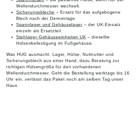
Wellendurchmesser wechselt.
Sicherungsbleche
– Ersatz für das aufgebogene
Blech nach der Demontage.
Spannlager und Gehäuselager
– der UK-Einsatz
einzeln als Ersatzteil.
Stehlager-Gehäuseeinheiten UK
– dieselbe
Hülsenbefestigung im Fußgehäuse.
Was HUG ausmacht: Lager, Hülse, Nutmutter und
Sicherungsblech aus einer Hand, dazu Beratung zur
richtigen Hülsengröße für den vorhandenen
Wellendurchmesser. Geht die Bestellung werktags bis 16
Uhr ein, verlässt das Paket noch am selben Tag unser
Haus.
HUG® Technik und
Sicherheit GmbH
Am Industriegleis 7
D-84030 Ergolding