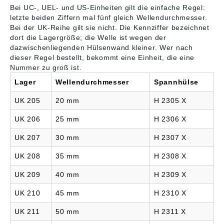
Bei UC-, UEL- und US-Einheiten gilt die einfache Regel:
letzte beiden Ziffern mal fünf gleich Wellendurchmesser.
Bei der UK-Reihe gilt sie nicht. Die Kennziffer bezeichnet
dort die Lagergröße; die Welle ist wegen der
dazwischenliegenden Hülsenwand kleiner. Wer nach
dieser Regel bestellt, bekommt eine Einheit, die eine
Nummer zu groß ist.
Lager
Wellendurchmesser
Spannhülse
UK 205
20 mm
H 2305 X
UK 206
25 mm
H 2306 X
UK 207
30 mm
H 2307 X
UK 208
35 mm
H 2308 X
UK 209
40 mm
H 2309 X
UK 210
45 mm
H 2310 X
UK 211
50 mm
H 2311 X