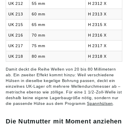
UK 212
55 mm
H 2312 X
UK 213
60 mm
H 2313 X
UK 215
65 mm
H 2315 X
UK 216
70 mm
H 2316 X
UK 217
75 mm
H 2317 X
UK 218
80 mm
H 2318 X
Damit deckt die Reihe Wellen von 20 bis 80 Millimetern
ab. Ein zweiter Effekt kommt hinzu: Weil verschiedene
Hülsen in dieselbe kegelige Bohrung passen, deckt ein
einzelnes UK-Lager oft mehrere Wellendurchmesser ab –
metrische ebenso wie zöllige. Für eine 1 1/2-Zoll-Welle ist
deshalb keine eigene Lagerbaugröße nötig, sondern nur
die passende Hülse aus dem Programm
Spannhülsen
.
Die Nutmutter mit Moment anziehen