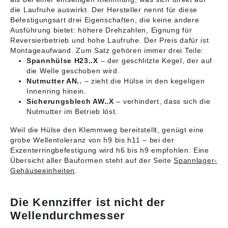
Fluchtungsfehlern,
Fluchtungsfehlern,
die Laufruhe auswirkt. Der Hersteller nennt für diese
sind einbaufertig und
sind einbaufertig und
Befestigungsart drei Eigenschaften, die keine andere
mit Schmierfett gefüllt
mit Schmierfett gefüllt
Bitte beachten: Die
Bitte beachten: Die
Ausführung bietet: höhere Drehzahlen, Eignung für
Daten wurden von uns
Daten wurden von uns
Reversierbetrieb und hohe Laufruhe. Der Preis dafür ist
gewissenhaft
gewissenhaft
Montageaufwand. Zum Satz gehören immer drei Teile:
recherchiert, können
recherchiert, können
Spannhülse H23..X
– der geschlitzte Kegel, der auf
sich aber inzwischen
sich aber inzwischen
die Welle geschoben wird.
geändert haben.
geändert haben.
Nutmutter AN..
– zieht die Hülse in den kegeligen
Abbildungen sind
Abbildungen sind
Innenring hinein.
ähnlich, Irrtum
ähnlich, Irrtum
Sicherungsblech AW..X
– verhindert, dass sich die
vorbehalten. Angaben
vorbehalten. Angaben
gemäß
Nutmutter im Betrieb löst.
gemäß
Produktsicherheitsver
Produktsicherheitsver
Weil die Hülse den Klemmweg bereitstellt, genügt eine
ordnung ((EU)
ordnung ((EU)
2023/998): NTN
2023/998): NTN
grobe Wellentoleranz von h9 bis h11 – bei der
Wälzlager
Wälzlager
Exzenterringbefestigung wird h6 bis h9 empfohlen. Eine
(Deutschland) GmbH,
(Deutschland) GmbH,
Übersicht aller Bauformen steht auf der Seite
Spannlager-
Max-Planck-Str. 23,
Max-Planck-Str. 23,
Gehäuseeinheiten
.
Erkrath, Germany,
Erkrath, Germany,
contact@ntn-snr.com
contact@ntn-snr.com
Die Kennziffer ist nicht der
Wellendurchmesser