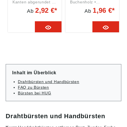
Kanten abgerundet •
Buchenholz •
Stahlband-Kratzband,
Messingdraht, gewellt
2,92 €*
1,96 €*
Ab
Ab
glatt • Zum Reinigen
• Zum Reinigen von
zugesetzter Feilen
Zündkerzen Angaben
Angaben gemäß
gemäß
Produktsicherheitsver
Produktsicherheitsver
ordnung ((EU)
ordnung ((EU)
2023/998): Osborn
2023/998): Osborn
GmbH, Ringstraße10,
GmbH, Ringstraße10,
35099 Burgwald, DE,
35099 Burgwald, DE,
info@osborn.de
info@osborn.de
Inhalt im Überblick
Drahtbürsten und Handbürsten
FAQ zu Bürsten
Bürsten bei HUG
Drahtbürsten und Handbürsten