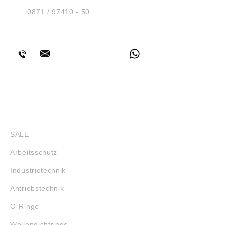
D-84030 Ergolding
Tel.:
0871 / 97410 - 50
BERATUNG
SHOP
SALE
Arbeitsschutz
Industrietechnik
Antriebstechnik
O-Ringe
Wellendichtringe