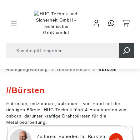
inhalt springen
Shop
Industrietechnik
Industriebedarf
Reinigung/Wartung
Bürsten/Besen
Bürsten
Bürsten
Entrosten, entzundern, aufrauen – von Hand mit der
richtigen Bürste. HUG Technik führt 4 Handbürsten von
osborn, darunter kräftige Drahtbürsten für die
Metallbearbeitung.
Zu Ihrem Experten für Bürsten