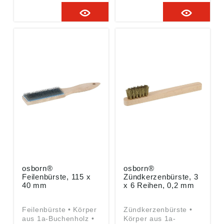
Entrosten, Entlacken
Bearbeitung von
und zur Bearbeitung
Schweißnähten bei
von Schweißnähten
Stahl, Gussstahl,
von Edelstahl und NE-
Weichholz und
Metallen Angaben
Hartholz Angaben
gemäß
gemäß
Produktsicherheitsver
Produktsicherheitsver
ordnung ((EU)
ordnung ((EU)
2023/998): Osborn
2023/998): Osborn
GmbH, Ringstraße10,
GmbH, Ringstraße10,
35099 Burgwald, DE,
35099 Burgwald, DE,
info@osborn.de
info@osborn.de
osborn®
osborn®
Feilenbürste, 115 x
Zündkerzenbürste, 3
40 mm
x 6 Reihen, 0,2 mm
Feilenbürste • Körper
Zündkerzenbürste •
aus 1a-Buchenholz •
Körper aus 1a-