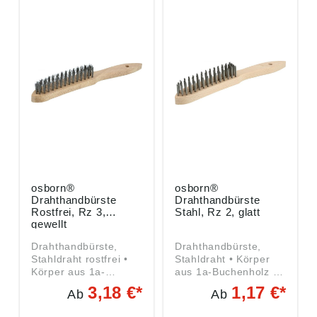
osborn®
osborn®
Drahthandbürste
Drahthandbürste
Rostfrei, Rz 3,
Stahl, Rz 2, glatt
gewellt
Drahthandbürste,
Drahthandbürste,
Stahldraht rostfrei •
Stahldraht • Körper
Körper aus 1a-
aus 1a-Buchenholz •
Buchenholz •
Gussstahldraht, glatt •
3,18 €*
1,17 €*
Ab
Ab
Rostfreier Stahldraht,
Zum Entrosten,
gewellt • Zum
Entlacken und zur