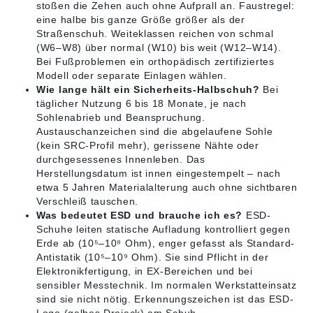
stoßen die Zehen auch ohne Aufprall an. Faustregel:
eine halbe bis ganze Größe größer als der
Straßenschuh. Weiteklassen reichen von schmal
(W6–W8) über normal (W10) bis weit (W12–W14).
Bei Fußproblemen ein orthopädisch zertifiziertes
Modell oder separate Einlagen wählen.
Wie lange hält ein Sicherheits-Halbschuh?
Bei
täglicher Nutzung 6 bis 18 Monate, je nach
Sohlenabrieb und Beanspruchung.
Austauschanzeichen sind die abgelaufene Sohle
(kein SRC-Profil mehr), gerissene Nähte oder
durchgesessenes Innenleben. Das
Herstellungsdatum ist innen eingestempelt – nach
etwa 5 Jahren Materialalterung auch ohne sichtbaren
Verschleiß tauschen.
Was bedeutet ESD und brauche ich es?
ESD-
Schuhe leiten statische Aufladung kontrolliert gegen
Erde ab (10⁵–10⁸ Ohm), enger gefasst als Standard-
Antistatik (10⁵–10⁹ Ohm). Sie sind Pflicht in der
Elektronikfertigung, in EX-Bereichen und bei
sensibler Messtechnik. Im normalen Werkstatteinsatz
sind sie nicht nötig. Erkennungszeichen ist das ESD-