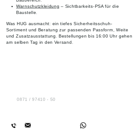
Baubereich.
Warnschutzkleidung
– Sichtbarkeits-PSA für die
Baustelle.
Was HUG ausmacht: ein tiefes Sicherheitsschuh-
Sortiment und Beratung zur passenden Passform, Weite
und Zusatzausstattung. Bestellungen bis 16:00 Uhr gehen
am selben Tag in den Versand.
HUG® Technik und
Sicherheit GmbH
Am Industriegleis 7
D-84030 Ergolding
Tel.:
0871 / 97410 - 50
BERATUNG