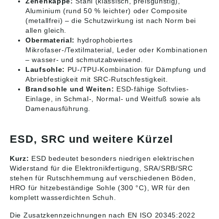
47589 Uedem,
Zehenkappe:
Stahl (klassisch, preisgünstig),
Deutschland, E-Mail:
Aluminium (rund 50 % leichter) oder Composite
service@elten.com
(metallfrei) – die Schutzwirkung ist nach Norm bei
allen gleich.
Obermaterial:
hydrophobiertes
Mikrofaser-/Textilmaterial, Leder oder Kombinationen
– wasser- und schmutzabweisend.
Laufsohle:
PU-/TPU-Kombination für Dämpfung und
Abriebfestigkeit mit SRC-Rutschfestigkeit.
Brandsohle und Weiten:
ESD-fähige Softvlies-
Einlage, in Schmal-, Normal- und Weitfuß sowie als
Damenausführung.
ESD, SRC und weitere Kürzel
Kurz:
ESD bedeutet besonders niedrigen elektrischen
Widerstand für die Elektronikfertigung, SRA/SRB/SRC
stehen für Rutschhemmung auf verschiedenen Böden,
HRO für hitzebeständige Sohle (300 °C), WR für den
komplett wasserdichten Schuh.
Die Zusatzkennzeichnungen nach EN ISO 20345:2022