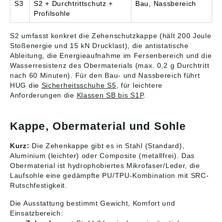
S3
S2 + Durchtrittschutz +
Bau, Nassbereich
Einlegesohle: Semi-
Profilsohle
orthopädische
Einlegesohle ESD
black • Brandsohle:
S2 umfasst konkret die Zehenschutzkappe (hält 200 Joule
ESD-fähige Softvlies-
Stoßenergie und 15 kN Drucklast), die antistatische
Brandsohle • Sohle:
Ableitung, die Energieaufnahme im Fersenbereich und die
TPU/PU Sohle ERGO-
Wasserresistenz des Obermaterials (max. 0,2 g Durchtritt
ACTIVE 2 •
nach 60 Minuten). Für den Bau- und Nassbereich führt
Spitzenschutz:
HUG die
Sicherheitsschuhe S5
, für leichtere
Abriebfester
Anforderungen die
Klassen SB bis S1P
.
Spitzenschutz •
Zehenschutzkappe:
Stahlkappe • Norm:
Kappe, Obermaterial und Sohle
EN ISO 20345 S2
SRC, Form A
Elastisches
Kurz:
Die Zehenkappe gibt es in Stahl (Standard),
Schnürsystem mit
Aluminium (leichter) oder Composite (metallfrei). Das
individueller
Obermaterial ist hydrophobiertes Mikrofaser/Leder, die
Schnellarretierung
Laufsohle eine gedämpfte PU/TPU-Kombination mit SRC-
Angaben gemäß
Rutschfestigkeit.
Produktsicherheitsver
ordnung ((EU)
Die Ausstattung bestimmt Gewicht, Komfort und
2023/988): Elten
Einsatzbereich:
GmbH, Ostwall 7-13,