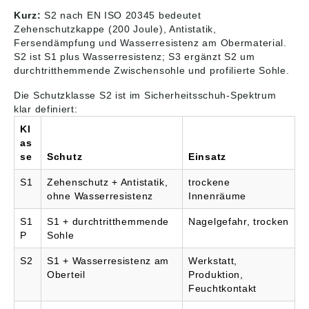
DIMENSION PRO •
EN ISO 20345 S2
Sohle, die durch ihre
Zehenschutzkappe:
SRC, Form A Angaben
Kurz:
S2 nach EN ISO 20345 bedeutet
besonders gute
Stahlkappe • Norm:
gemäß
Zehenschutzkappe (200 Joule), Antistatik,
Stoßabsorption
EN ISO 20345 S2
Produktsicherheitsver
Fersendämpfung und Wasserresistenz am Obermaterial.
auffällt.
SRC, Form A BOA®
ordnung ((EU)
S2 ist S1 plus Wasserresistenz; S3 ergänzt S2 um
Eingearbeitete
Fit System Angaben
2023/988): Elten
durchtritthemmende Zwischensohle und profilierte Sohle.
Drehpunkte
gemäß
GmbH, Ostwall 7-13,
minimieren
Produktsicherheitsver
47589 Uedem,
Die Schutzklasse S2 ist im Sicherheitsschuh-Spektrum
Reibungswiderstände
ordnung ((EU)
Deutschland, E-Mail:
klar definiert:
in der Drehung. Der
2023/988): Elten
service@elten.com
abriebfeste
GmbH, Ostwall 7-13,
Kl
Spitzenschutz und
47589 Uedem,
as
eine eingearbeitete
Deutschland, E-Mail:
se
Schutz
Einsatz
Stahlkappe
service@elten.com
vervollständigen die
S1
Zehenschutz + Antistatik,
trockene
Ausstattung dieses
ohne Wasserresistenz
Innenräume
SRC zertifizierten
Schuhs. •
Obermaterial:
S1
S1 + durchtritthemmende
Nagelgefahr, trocken
Hydrophobierte
P
Sohle
Mikrofaser •
Futtermaterial:
S2
S1 + Wasserresistenz am
Werkstatt,
Atmungsaktives
Oberteil
Produktion,
Textilfutter • Lasche:
Feuchtkontakt
Geschlossene,
gepolsterte Lasche •