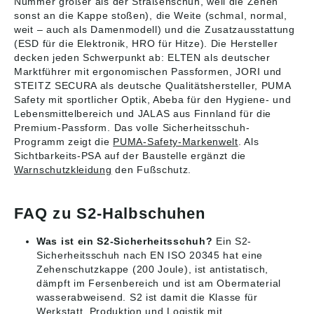
Nummer größer als der Straßenschuh, weil die Zehen
sonst an die Kappe stoßen), die Weite (schmal, normal,
weit – auch als Damenmodell) und die Zusatzausstattung
(ESD für die Elektronik, HRO für Hitze). Die Hersteller
decken jeden Schwerpunkt ab: ELTEN als deutscher
Marktführer mit ergonomischen Passformen, JORI und
STEITZ SECURA als deutsche Qualitätshersteller, PUMA
Safety mit sportlicher Optik, Abeba für den Hygiene- und
Lebensmittelbereich und JALAS aus Finnland für die
Premium-Passform. Das volle Sicherheitsschuh-
Programm zeigt die
PUMA-Safety-Markenwelt
. Als
Sichtbarkeits-PSA auf der Baustelle ergänzt die
Warnschutzkleidung
den Fußschutz.
FAQ zu S2-Halbschuhen
Was ist ein S2-Sicherheitsschuh?
Ein S2-
Sicherheitsschuh nach EN ISO 20345 hat eine
Zehenschutzkappe (200 Joule), ist antistatisch,
dämpft im Fersenbereich und ist am Obermaterial
wasserabweisend. S2 ist damit die Klasse für
Werkstatt, Produktion und Logistik mit