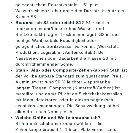
gelegentlichem Feuchtkontakt – S1 plus
Wasserresistenz, aber ohne den Durchtrittschutz der
Klasse S3.
Brauche ich S2 oder reicht S1?
S1 reicht in
trockenen Innenräumen ohne Wasser- und
Spritzkontakt (Lager, Trockenmontage). S2 ist die
richtige Wahl, sobald Feuchtigkeit oder
gelegentliches Spritzwasser vorkommt (Werkstatt,
Produktion, Logistik mit Außenkontakt). Bei
Nassbereichen oder Bauarbeit die Klasse S3 mit
durchtritthemmender Sohle.
Stahl-, Alu- oder Composite-Zehenkappe?
Stahl ist
der voll belastbare Standard zum günstigsten Preis.
Aluminium ist rund 50 % leichter – spürbar bei
langem Tragen. Composite (Kunststoff/Carbon) ist
metallfrei und damit Pflicht an Sicherheitskontrollen
mit Metalldetektoren oder in elektromagnetisch
sensiblen Umgebungen. Die Schutzwirkung ist bei
allen drei nach Norm gleich.
Welche Größe und Weite brauche ich?
Sicherheitsschuhe nie knapp wählen – die
Zehenkappe braucht 1–1,5 cm Platz vorne, sonst