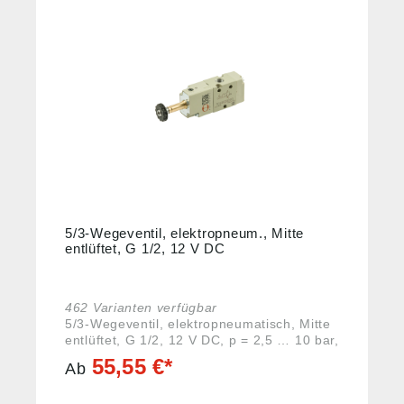
%
5/3-Wegeventil, elektropneum., Mitte
entlüftet, G 1/2, 12 V DC
462 Varianten verfügbar
5/3-Wegeventil, elektropneumatisch, Mitte
entlüftet, G 1/2, 12 V DC, p = 2,5 … 10 bar,
Aluminium. Traditionelle Wegeventile der
55,55 €*
Ab
Reihe 70 in elektropneumatischer
Ausführung. Diese Ventile finden einen