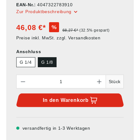
EAN-Nr.:
4047322783910
Zur Produktbeschreibung
46,08 €*
%
68,27 €*
(32.5% gespart)
Preise inkl. MwSt. zzgl. Versandkosten
Anschluss
G 1/4
G 1/8
Anzahl
Stück
In den
Warenkorb
versandfertig in 1-3 Werktagen