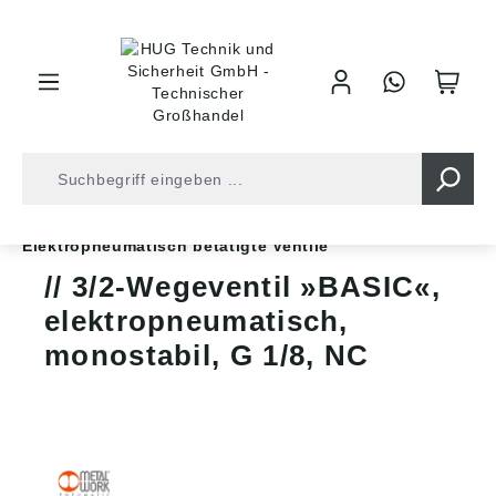
inhalt springen
Shop
Druckluft
Steuerventile
Wegeventile
Elektropneumatisch betätigte Ventile
3/2-Wegeventil »BASIC«,
elektropneumatisch,
monostabil, G 1/8, NC