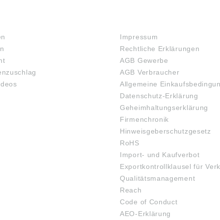
RECHTLICHES
en
Impressum
en
Rechtliche Erklärungen
ht
AGB Gewerbe
nzuschlag
AGB Verbraucher
ideos
Allgemeine Einkaufsbedingu
Datenschutz-Erklärung
Geheimhaltungserklärung
Firmenchronik
Hinweisgeberschutzgesetz
RoHS
Import- und Kaufverbot
Exportkontrollklausel für Ver
Qualitätsmanagement
Reach
Code of Conduct
AEO-Erklärung