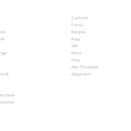
MARKENSHOPS
Carhartt
z
Fortis
nik
Riegler
nik
Kipp
3M
inge
Elten
Haix
Alle Produkte
chnik
Allgemein
technik
technik