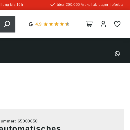
llung bis 16h
über 200.000 Artikel ab Lager lieferbar
tnummer:
65900650
lautomatisches