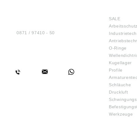
HUG® Technik und
SHOP
Sicherheit GmbH
SALE
Am Industriegleis 7
Arbeitsschut
D-84030 Ergolding
Tel.:
0871 / 97410 - 50
Industrietech
Antriebstech
O-Ringe
Wellendichtr
BERATUNG
Kugellager
Profile
Armaturente
Schläuche
Druckluft
Schwingungs
Befestigungs
Werkzeuge