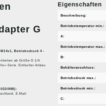
Eigenschaften
nen
Beschreibung:
Adapter G
Betriebstemperatur min.:
A:
Betriebstemperatur max.:
x M14x1, Betriebsdruck 4 -
B:
einheiten ab Größe G 1/4.
fix«-Serie. Einfacher Anbau
Behälteranschluss:
Betriebsdruck max.:
Betriebsdruck min.:
023/988):
schland, E-Mail:
C: