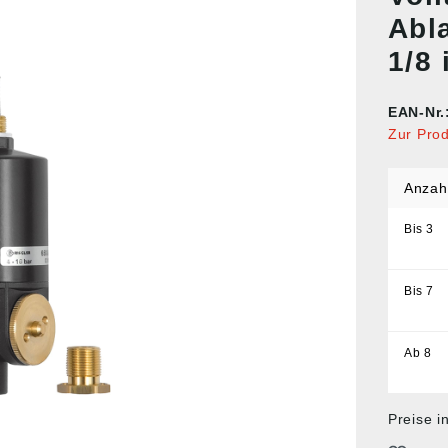
Abla
1/8 
EAN-Nr.
Zur Pro
Anzah
Bis
3
Bis
7
Ab
8
Preise i