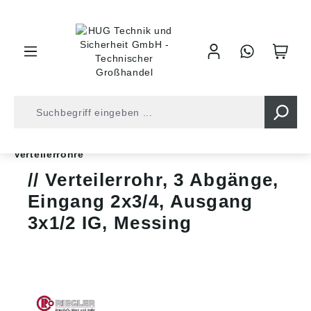
inhalt springen
Shop
Druckluft
Gewindefittinge
Verteiler
Verteilerrohre
Verteilerrohr, 3 Abgänge,
Eingang 2x3/4, Ausgang
3x1/2 IG, Messing