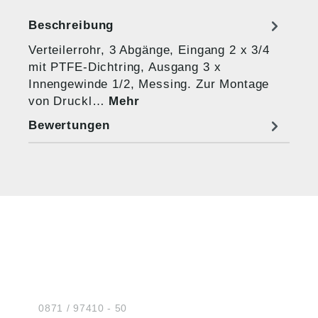
Beschreibung
Verteilerrohr, 3 Abgänge, Eingang 2 x 3/4
mit PTFE-Dichtring, Ausgang 3 x
Innengewinde 1/2, Messing. Zur Montage
von Druckl…
Mehr
Bewertungen
HUG® Technik und
Sicherheit GmbH
Am Industriegleis 7
D-84030 Ergolding
Tel.:
0871 / 97410 - 50