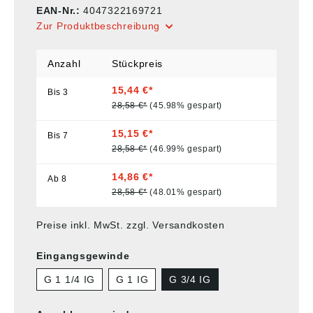
EAN-Nr.:
4047322169721
Zur Produktbeschreibung
Anzahl
Stückpreis
15,44 €*
Bis
3
28,58 €*
(45.98% gespart)
15,15 €*
Bis
7
28,58 €*
(46.99% gespart)
14,86 €*
Ab
8
28,58 €*
(48.01% gespart)
Preise inkl. MwSt. zzgl. Versandkosten
Eingangsgewinde
G 1 1/4 IG
G 1 IG
G 3/4 IG