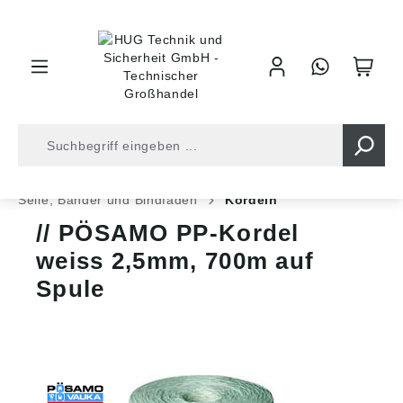
inhalt springen
Shop
Befestigungstechnik
Ketten und Seile
Seile, Bänder und Bindfäden
Kordeln
PÖSAMO PP-Kordel
weiss 2,5mm, 700m auf
Spule