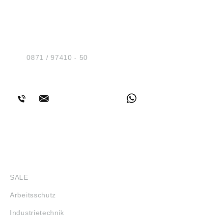
HUG® Technik und
Sicherheit GmbH
Am Industriegleis 7
D-84030 Ergolding
Tel.:
0871 / 97410 - 50
BERATUNG
SHOP
SALE
Arbeitsschutz
Industrietechnik