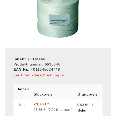
Inhalt:
700 Meter
Produktnummer:
6698846
EAN-Nr.:
4011645024746
Zur Produktbeschreibung
Anzah
l
Stückpreis
Grundpreis
23,76 €*
Bis
1
0,03 €* / 1
25,55 €*
(7.01% gespart)
Meter