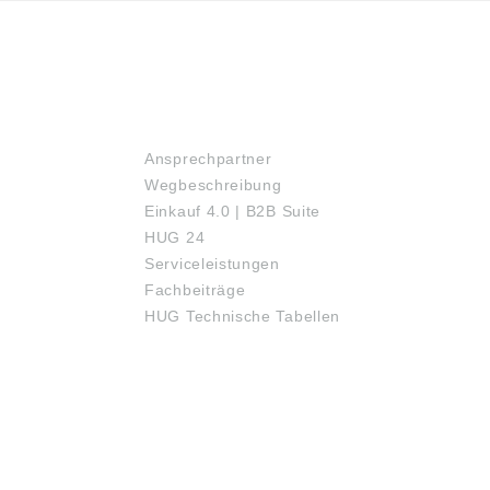
72574 Bad Urach, Deutschland, E-Mail:
info@riegler.de
SERVICE
Ansprechpartner
Wegbeschreibung
Einkauf 4.0 | B2B Suite
HUG 24
Serviceleistungen
Fachbeiträge
HUG Technische Tabellen