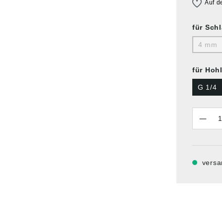
Auf d
für Sch
4 mm
für Hoh
G 1/4
Anzahl
versa