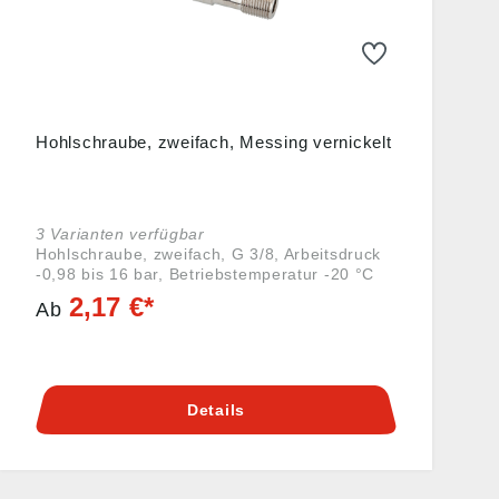
Hohlschraube, zweifach, Messing vernickelt
3 Varianten verfügbar
Hohlschraube, zweifach, G 3/8, Arbeitsdruck
-0,98 bis 16 bar, Betriebstemperatur -20 °C
bis 70 °C, Messing vernickelt. Die
2,17 €*
Ab
Weiterentwicklung unserer höchst
erfolgreichen Schnellsteckverbinder-Serie im
Material Messing vernickelt. Die Vorteile der
weiterentwickelten Baureihe sind: wesentlich
einfacheres Stecken und Lösen des
Details
Schlauches, vielfach wiederholbarverwendbar
auch bei nichtkalibrierten Schläuchengeeignet
für den Vakuumbetrieb Angaben gemäß
Produktsicherheitsverordnung ((EU)
2023/988): Riegler & Co. KG, Schützenstr. 27,