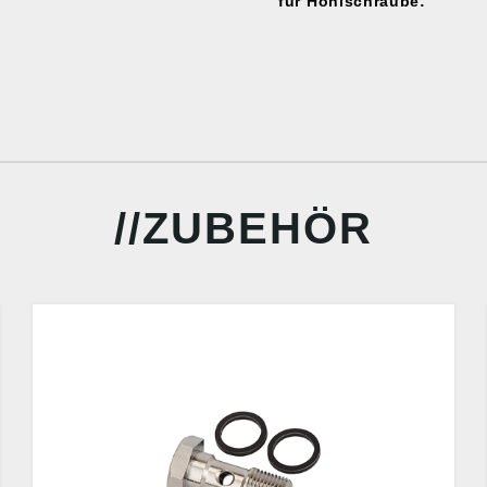
für Hohlschraube:
ZUBEHÖR