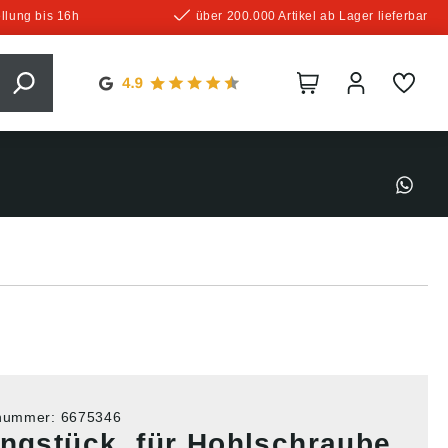
llung bis 16h
über 200.000 Artikel ab Lager lieferbar
tnummer:
6675346
ingstück, für Hohlschraube