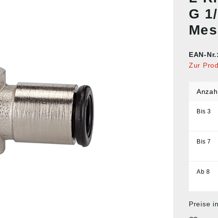
G 1
Mes
EAN-Nr.
Zur Pro
Anzah
Bis
3
Bis
7
Ab
8
Preise i