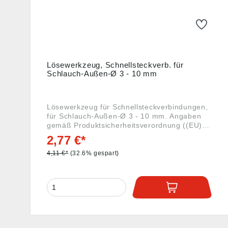
Lösewerkzeug, Schnellsteckverb. für
Schlauch-Außen-Ø 3 - 10 mm
Lösewerkzeug für Schnellsteckverbindungen,
für Schlauch-Außen-Ø 3 - 10 mm. Angaben
gemäß Produktsicherheitsverordnung ((EU)
2023/988): Riegler & Co. KG, Schützenstr. 27,
2,77 €*
72574 Bad Urach, Deutschland, E-Mail:
info@riegler.de
4,11 €*
(32.6% gespart)