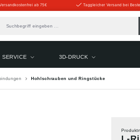
Versandkostenfrei ab 75€
Taggleicher Versand bei Beste
SERVICE
3D-DRUCK
rbindungen
Hohlschrauben und Ringstücke
Produk
L-R