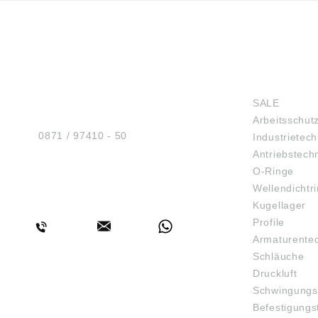
HUG® Technik und
SHOP
Sicherheit GmbH
SALE
Am Industriegleis 7
Arbeitsschut
D-84030 Ergolding
Tel.:
0871 / 97410 - 50
Industrietech
Antriebstech
O-Ringe
Wellendichtr
BERATUNG
Kugellager
Profile
Armaturente
Schläuche
Druckluft
Schwingungs
Befestigungs