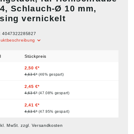
/4, Schlauch-Ø 10 mm,
sing vernickelt
:
4047322285827
duktbeschreibung
l
Stückpreis
2,50 €*
4,63 €*
(46% gespart)
2,45 €*
4,63 €*
(47.08% gespart)
2,41 €*
4,63 €*
(47.95% gespart)
nkl. MwSt. zzgl. Versandkosten