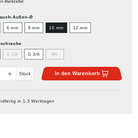
en Merkzettel
lauch-Außen-Ø
6 mm
8 mm
10 mm
12 mm
lschraube
G 1/8
G 3/8
M5
In den
Warenkorb
Stück
ndfertig in 1-3 Werktagen