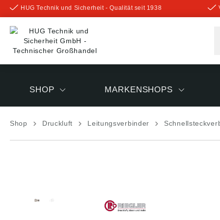
HUG Technik und Sicherheit - Qualität seit 1938
inhalt springen
SHOP
MARKENSHOPS
Shop
Druckluft
Leitungsverbinder
Schnellsteckve