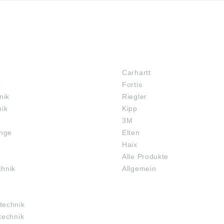
72574 Bad Urach, Deutschland, E-Mail:
info@riegler.de
MARKENSHOPS
Carhartt
z
Fortis
nik
Riegler
nik
Kipp
3M
inge
Elten
Haix
Alle Produkte
chnik
Allgemein
technik
technik