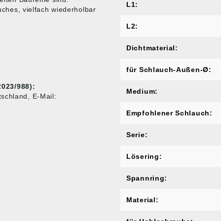
L1:
ches, vielfach wiederholbar
L2:
Dichtmaterial:
für Schlauch-Außen-Ø:
023/988):
Medium:
schland, E-Mail:
Empfohlener Schlauch:
Serie:
Lösering:
Spannring:
Material: