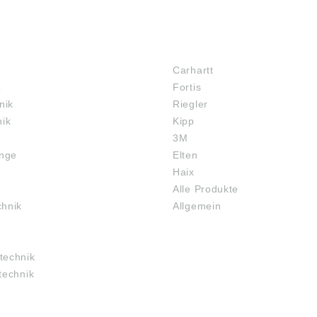
MARKENSHOPS
Carhartt
z
Fortis
nik
Riegler
nik
Kipp
3M
inge
Elten
Haix
Alle Produkte
chnik
Allgemein
technik
technik