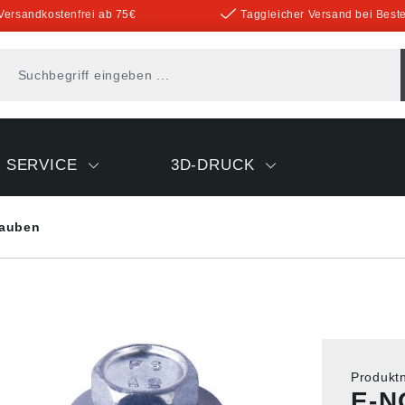
Versandkostenfrei ab 75€
Taggleicher Versand bei Beste
SERVICE
3D-DRUCK
auben
Produk
E-N