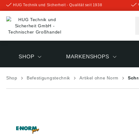
HUG Technik und Sicherheit - Qualität seit 1938
inhalt springen
SHOP
MARKENSHOPS
Shop
Befestigungstechnik
Artikel ohne Norm
Schr