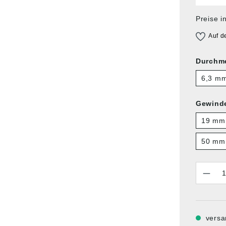
Preise i
Auf d
Durchme
6,3 m
Gewind
19 mm
50 mm
Anzahl
versa