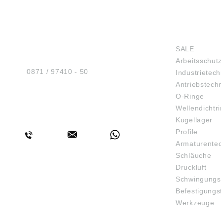
HUG® Technik und
SHOP
Sicherheit GmbH
SALE
Am Industriegleis 7
Arbeitsschut
D-84030 Ergolding
Tel.:
0871 / 97410 - 50
Industrietech
Antriebstech
O-Ringe
Wellendichtr
BERATUNG
Kugellager
Profile
Armaturente
Schläuche
Druckluft
Schwingungs
Befestigungs
Werkzeuge