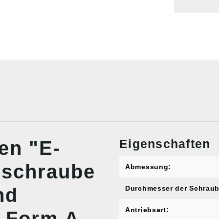
Eigenschaften
en "E-
schraube
Abmessung:
nd
Durchmesser der Schraub
Antriebsart:
 Form A,