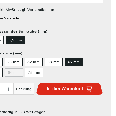
nkl. MwSt. zzgl. Versandkosten
en Merkzettel
sser der Schraube (mm)
m
6,5 mm
elänge (mm)
25 mm
32 mm
38 mm
45 mm
64 mm
75 mm
In den
Warenkorb
Packung
ndfertig in 1-3 Werktagen