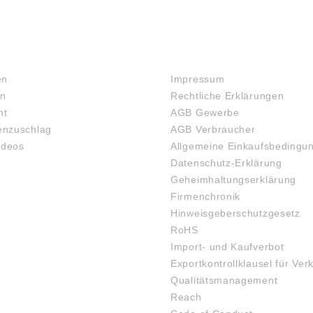
RECHTLICHES
en
Impressum
en
Rechtliche Erklärungen
ht
AGB Gewerbe
nzuschlag
AGB Verbraucher
ideos
Allgemeine Einkaufsbedingu
Datenschutz-Erklärung
Geheimhaltungserklärung
Firmenchronik
Hinweisgeberschutzgesetz
RoHS
Import- und Kaufverbot
Exportkontrollklausel für Ver
Qualitätsmanagement
Reach