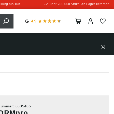
llung bis 16h
über 200.000 Artikel ab Lager lieferbar
tnummer:
6695485
ORMpro