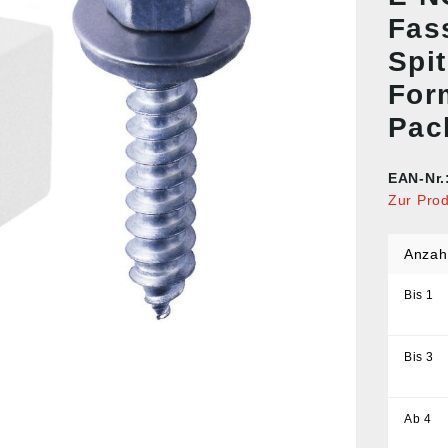
Fas
Spi
For
Pac
EAN-Nr.
Zur Pro
Anzah
Bis
1
Bis
3
Ab
4