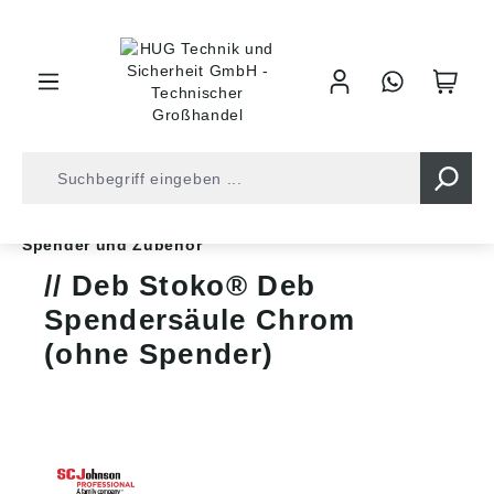
inhalt springen
Shop
Arbeitsschutz
Hautschutz
Spender und Zubehör
Deb Stoko® Deb
Spendersäule Chrom
(ohne Spender)