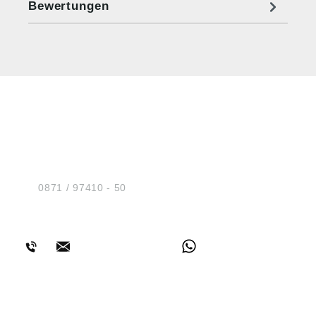
Bewertungen
HUG® Technik und
Sicherheit GmbH
Am Industriegleis 7
D-84030 Ergolding
Tel.:
0871 / 97410 - 50
BERATUNG