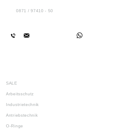
D-84030 Ergolding
Tel.:
0871 / 97410 - 50
BERATUNG
SHOP
SALE
Arbeitsschutz
Industrietechnik
Antriebstechnik
O-Ringe