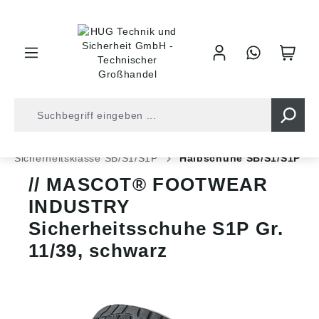
inhalt springen
Shop
Arbeitsschutz
Sicherheitsschuhe
Sicherheitsklasse SB/S1/S1P
Halbschuhe SB/S1/S1P
MASCOT® FOOTWEAR
INDUSTRY
Sicherheitsschuhe S1P Gr.
11/39, schwarz