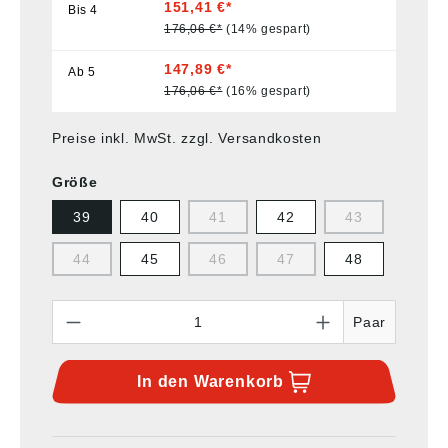
151,41 €*
Bis
4
176,06 €*
(14% gespart)
147,89 €*
Ab
5
176,06 €*
(16% gespart)
Preise inkl. MwSt. zzgl. Versandkosten
Größe
39
40
41
42
43
44
45
46
47
48
Anzahl
Paar
In den
Warenkorb