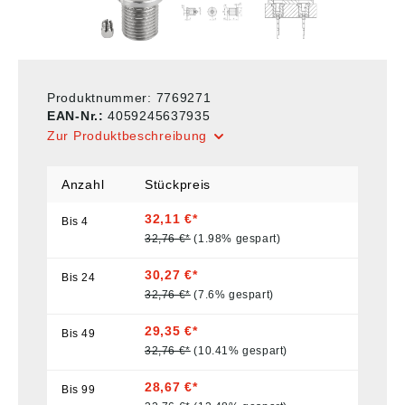
Produktnummer:
7769271
EAN-Nr.:
4059245637935
Zur Produktbeschreibung
Anzahl
Stückpreis
32,11 €*
Bis
4
32,76 €*
(1.98% gespart)
30,27 €*
Bis
24
32,76 €*
(7.6% gespart)
29,35 €*
Bis
49
32,76 €*
(10.41% gespart)
28,67 €*
Bis
99