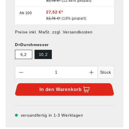
32,76 €*
(12.48% gespart)
27,52 €*
Ab
100
32,76 €*
(16% gespart)
Preise inkl. MwSt. zzgl. Versandkosten
D=Durchmesser
6,2
10,2
Anzahl
Stück
In den
Warenkorb
versandfertig in 1-3 Werktagen