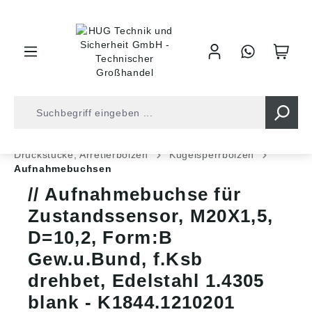
inhalt springen
Shop
Industrietechnik
Normteile
Druckstücke, Arretierbolzen
Kugelsperrbolzen
Aufnahmebuchsen
Aufnahmebuchse für
Zustandssensor, M20X1,5,
D=10,2, Form:B
Gew.u.Bund, f.Ksb
drehbet, Edelstahl 1.4305
blank - K1844.1210201