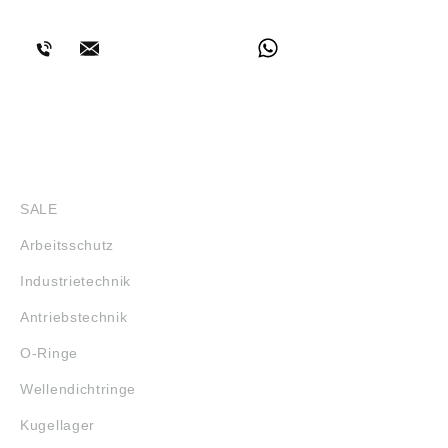
BERATUNG
2023/998): Heinrich Kipp Werk GmbH &
Co.KG, Heubergstr. 2, 72172 Sulz am
Neckar, Deutschland, E-Mail:
info@kipp.com
SHOP
SALE
Arbeitsschutz
Industrietechnik
Antriebstechnik
O-Ringe
Wellendichtringe
Kugellager