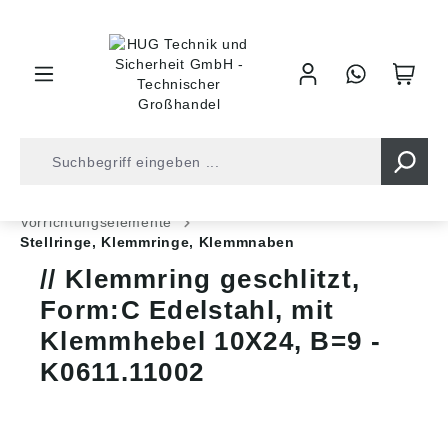
inhalt springen
Shop
Industrietechnik
Normteile
Vorrichtungselemente
Stellringe, Klemmringe, Klemmnaben
Klemmring geschlitzt,
Form:C Edelstahl, mit
Klemmhebel 10X24, B=9 -
K0611.11002