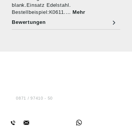
blank.Einsatz Edelstahl.
Bestellbeispiel:K0611.…
Mehr
Bewertungen
HUG® Technik und
Sicherheit GmbH
Am Industriegleis 7
D-84030 Ergolding
Tel.:
0871 / 97410 - 50
BERATUNG