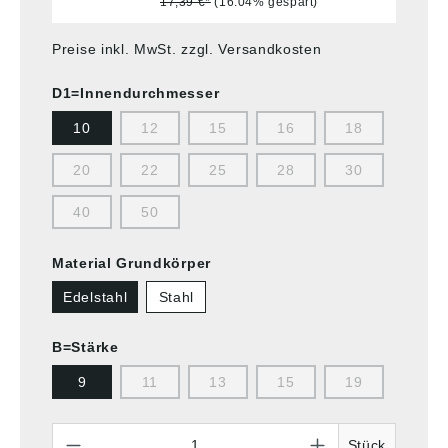
17,39 €*
(16.04% gespart)
Preise inkl. MwSt. zzgl. Versandkosten
D1=Innendurchmesser
10
12
15
16
18
20
22
25
28
30
40
50
Material Grundkörper
Edelstahl
Stahl
B=Stärke
9
11
13
15
19
Anzahl
Stück