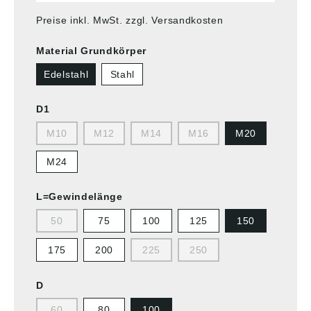
Preise inkl. MwSt. zzgl. Versandkosten
Material Grundkörper
Edelstahl
Stahl
D1
M10
M12
M14
M16
M20
M24
L=Gewindelänge
50
75
100
125
150
175
200
225
250
D
60
80
100