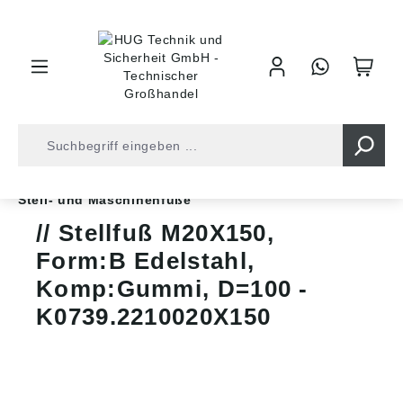
inhalt springen
Shop
Industrietechnik
Normteile
Stellfüße
Stell- und Maschinenfüße
Stellfuß M20X150,
Form:B Edelstahl,
Komp:Gummi, D=100 -
K0739.2210020X150