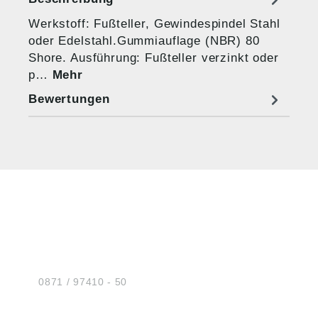
Werkstoff: Fußteller, Gewindespindel Stahl
oder Edelstahl.Gummiauflage (NBR) 80
Shore. Ausführung: Fußteller verzinkt oder
p…
Mehr
Bewertungen
HUG® Technik und
Sicherheit GmbH
Am Industriegleis 7
D-84030 Ergolding
Tel.:
0871 / 97410 - 50
BERATUNG